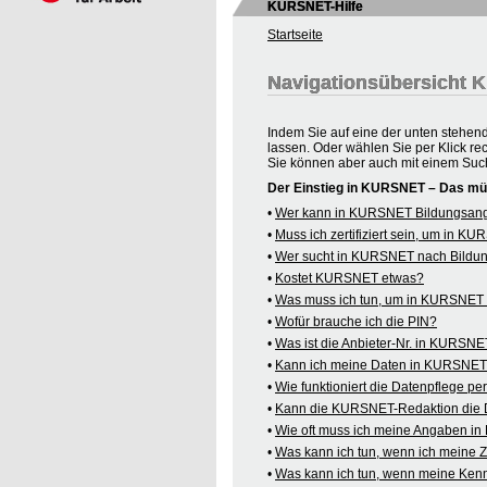
KURSNET-Hilfe
Startseite
Navigationsübersicht
Indem Sie auf eine der unten stehen
lassen. Oder wählen Sie per Klick re
Sie können aber auch mit einem Suc
Der Einstieg in KURSNET – Das mü
•
Wer kann in KURSNET Bildungsange
•
Muss ich zertifiziert sein, um in 
•
Wer sucht in KURSNET nach Bildu
•
Kostet KURSNET etwas?
•
Was muss ich tun, um in KURSNET B
•
Wofür brauche ich die PIN?
•
Was ist die Anbieter-Nr. in KURSN
•
Kann ich meine Daten in KURSNET o
•
Wie funktioniert die Datenpflege pe
•
Kann die KURSNET-Redaktion die 
•
Wie oft muss ich meine Angaben i
•
Was kann ich tun, wenn ich meine
•
Was kann ich tun, wenn meine Kenn