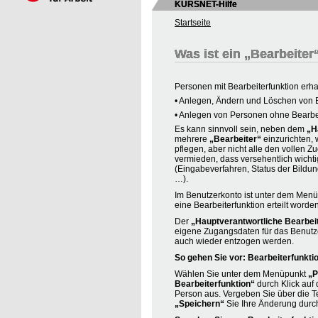
KURSNET-Hilfe
Startseite
Was ist ein „Bearbeite
Personen mit Bearbeiterfunktion erh
• Anlegen, Ändern und Löschen von 
• Anlegen von Personen ohne Bearbei
Es kann sinnvoll sein, neben dem
„H
mehrere
„Bearbeiter“
einzurichten,
pflegen, aber nicht alle den vollen Z
vermieden, dass versehentlich wicht
(Eingabeverfahren, Status der Bildu
…).
Im Benutzerkonto ist unter dem Men
eine Bearbeiterfunktion erteilt worden 
Der
„Hauptverantwortliche Bearbei
eigene Zugangsdaten für das Benutze
auch wieder entzogen werden.
So gehen Sie vor: Bearbeiterfunkti
Wählen Sie unter dem Menüpunkt
„P
Bearbeiterfunktion“
durch Klick auf 
Person aus. Vergeben Sie über die T
„Speichern“
Sie Ihre Änderung durch