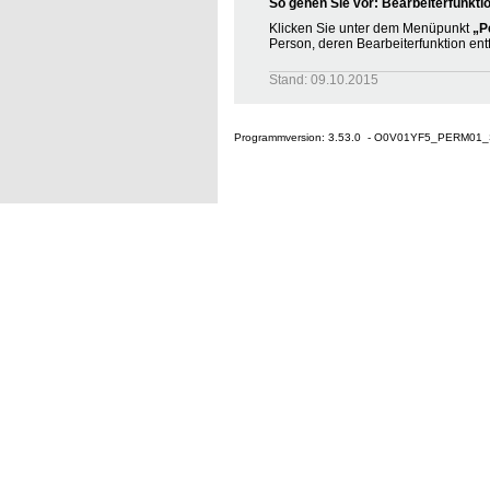
So gehen Sie vor: Bearbeiterfunkti
Klicken Sie unter dem Menüpunkt
„P
Person, deren Bearbeiterfunktion entf
Stand: 09.10.2015
Programmversion: 3.53.0 - O0V01YF5_PERM01_