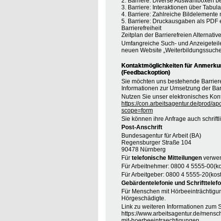
2. Barriere: Diverse Auswahlboxen b
3. Barriere: Interaktionen über Tabul
4. Barriere: Zahlreiche Bildelement
5. Barriere: Druckausgaben als PDF
Barrierefreiheit
Zeitplan der Barrierefreien Alternative
Umfangreiche Such- und Anzeigeteil
neuen Website „Weiterbildungssuche
Kontaktmöglichkeiten für Anmerkung
(Feedbackoption)
Sie möchten uns bestehende Barrie
Informationen zur Umsetzung der Barr
Nutzen Sie unser elektronisches Kont
https://con.arbeitsagentur.de/prod/ap
scope=form
Sie können ihre Anfrage auch schrift
Post-Anschrift
Bundesagentur für Arbeit (BA)
Regensburger Straße 104
90478 Nürnberg
Für
telefonische Mitteilungen
verwen
Für Arbeitnehmer: 0800 4 5555-00(ko
Für Arbeitgeber: 0800 4 5555-20(kost
Gebärdentelefonie und Schrifttelefo
Für Menschen mit Hörbeeinträchtigung
Hörgeschädigte.
Link zu weiteren Informationen zum S
https://www.arbeitsagentur.de/mensc
mit-hoerbeeintraechtigungen