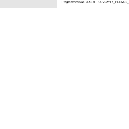
Programmversion: 3.53.0 - O0V02YF5_PERM01_