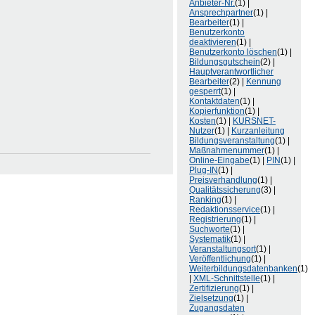
Anbieter-Nr.
(1) |
Ansprechpartner
(1) |
Bearbeiter
(1) |
Benutzerkonto
deaktivieren
(1) |
Benutzerkonto löschen
(1) |
Bildungsgutschein
(2) |
Hauptverantwortlicher
Bearbeiter
(2) |
Kennung
gesperrt
(1) |
Kontaktdaten
(1) |
Kopierfunktion
(1) |
Kosten
(1) |
KURSNET-
Nutzer
(1) |
Kurzanleitung
Bildungsveranstaltung
(1) |
Maßnahmenummer
(1) |
Online-Eingabe
(1) |
PIN
(1) |
Plug-IN
(1) |
Preisverhandlung
(1) |
Qualitätssicherung
(3) |
Ranking
(1) |
Redaktionsservice
(1) |
Registrierung
(1) |
Suchworte
(1) |
Systematik
(1) |
Veranstaltungsort
(1) |
Veröffentlichung
(1) |
Weiterbildungsdatenbanken
(1)
|
XML-Schnittstelle
(1) |
Zertifizierung
(1) |
Zielsetzung
(1) |
Zugangsdaten