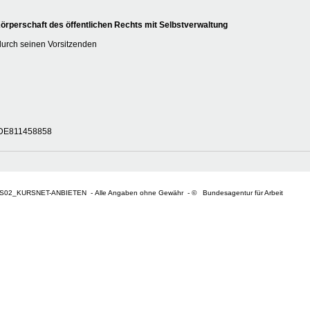
rperschaft des öffentlichen Rechts mit Selbstverwaltung
durch seinen Vorsitzenden
r DE811458858
S02_KURSNET-ANBIETEN - Alle Angaben ohne Gewähr - © Bundesagentur für Arbeit