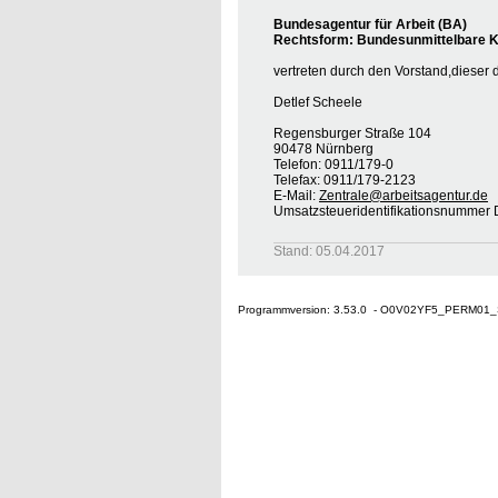
Bundesagentur für Arbeit (BA)
Rechtsform: Bundesunmittelbare Kö
vertreten durch den Vorstand,dieser 
Detlef Scheele
Regensburger Straße 104
90478 Nürnberg
Telefon: 0911/179-0
Telefax: 0911/179-2123
E-Mail:
Zentrale@arbeitsagentur.de
Umsatzsteueridentifikationsnumme
Stand: 05.04.2017
Programmversion: 3.53.0 - O0V02YF5_PERM01_