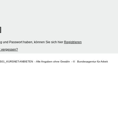
ng und Passwort haben, können Sie sich hier
Registrieren
 vergessen?
S01_KURSNET-ANBIETEN - Alle Angaben ohne Gewähr - © Bundesagentur für Arbeit