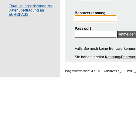
Einwilligungserklärung zur
Datenübertragung an
Benutzerkennung
EUROPASS
Passwort
Falls Sie noch keine Benutzerkennu
Sie haben Ihre/Ihr
Kennung/Passwort
Programmversion: 3.53.0 - O0V02YF5_PERM01_