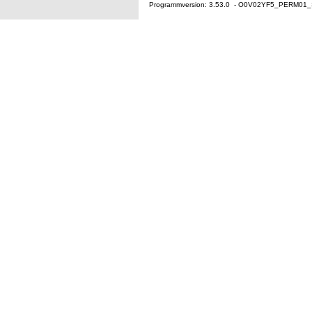
Programmversion: 3.53.0 - O0V02YF5_PERM01_