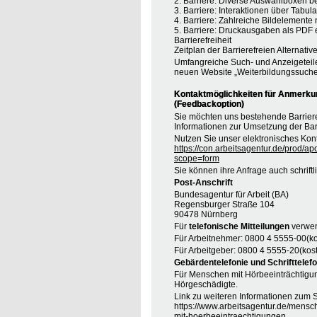
2. Barriere: Diverse Auswahlboxen b
3. Barriere: Interaktionen über Tabul
4. Barriere: Zahlreiche Bildelement
5. Barriere: Druckausgaben als PDF
Barrierefreiheit
Zeitplan der Barrierefreien Alternative
Umfangreiche Such- und Anzeigeteil
neuen Website „Weiterbildungssuche
Kontaktmöglichkeiten für Anmerkung
(Feedbackoption)
Sie möchten uns bestehende Barrie
Informationen zur Umsetzung der Barr
Nutzen Sie unser elektronisches Kont
https://con.arbeitsagentur.de/prod/ap
scope=form
Sie können ihre Anfrage auch schrift
Post-Anschrift
Bundesagentur für Arbeit (BA)
Regensburger Straße 104
90478 Nürnberg
Für
telefonische Mitteilungen
verwen
Für Arbeitnehmer: 0800 4 5555-00(ko
Für Arbeitgeber: 0800 4 5555-20(kost
Gebärdentelefonie und Schrifttelefo
Für Menschen mit Hörbeeinträchtigung
Hörgeschädigte.
Link zu weiteren Informationen zum S
https://www.arbeitsagentur.de/mensc
mit-hoerbeeintraechtigungen