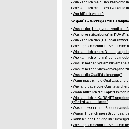
•
Wie kann ich mein Benutzerkonto 
•
Wie kann ich mein Benutzerkonto 
•
Wer hilft mir weiter?
So geht`s – Wichtiges zur Datenpf
•
Was ist der „Hauptverantwortliche
•
Was ist ein „Bearbeiter“ in KURSN
•
Wie kann ich den „Hauptverantwortl
•
Wie lege ich Schritt für Schritt ein
•
Wie kann ich einem Bildungsangeb
•
Wie kann ich einem Bildungsangebo
•
Was ist bei der Systematikvergabe
•
Was ist bei der Suchwortvergabe z
•
Was ist die Qualitätssicherung?
•
Wann muss ich die Qualitätssicher
•
Wie lang dauert die Qualitätssiche
•
Wann nutze ich die Kopierfunktion
•
Wie kann ich in KURSNET angeben,
gefördert werden kann?
•
Was tun, wenn mein Bildungsangeb
•
Warum finde ich mein Bildungsang
•
Kann ich das Ranking im Suchergeb
•
Wie lege ich Schritt für Schritt e