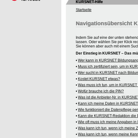
KURSNET-Hilfe
Startseite
Navigationsübersicht
Indem Sie auf eine der unten stehen
lassen. Oder wählen Sie per Klick re
Sie können aber auch mit einem Suc
Der Einstieg in KURSNET – Das mü
•
Wer kann in KURSNET Bildungsange
•
Muss ich zertifiziert sein, um in 
•
Wer sucht in KURSNET nach Bildu
•
Kostet KURSNET etwas?
•
Was muss ich tun, um in KURSNET B
•
Wofür brauche ich die PIN?
•
Was ist die Anbieter-Nr. in KURSN
•
Kann ich meine Daten in KURSNET o
•
Wie funktioniert die Datenpflege pe
•
Kann die KURSNET-Redaktion die 
•
Wie oft muss ich meine Angaben i
•
Was kann ich tun, wenn ich meine
•
Was kann ich tun, wenn meine Kenn