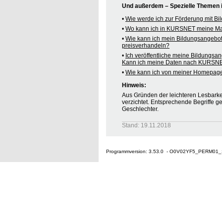
Und außerdem – Spezielle Themen
•
Wie werde ich zur Förderung mit B
•
Wo kann ich in KURSNET meine M
•
Wie kann ich mein Bildungsangebo
preisverhandeln?
•
Ich veröffentliche meine Bildungsa
Kann ich meine Daten nach KURSNE
•
Wie kann ich von meiner Homepag
Hinweis:
Aus Gründen der leichteren Lesbarkei
verzichtet. Entsprechende Begriffe g
Geschlechter.
Stand: 19.11.2018
Programmversion: 3.53.0 - O0V02YF5_PERM01_