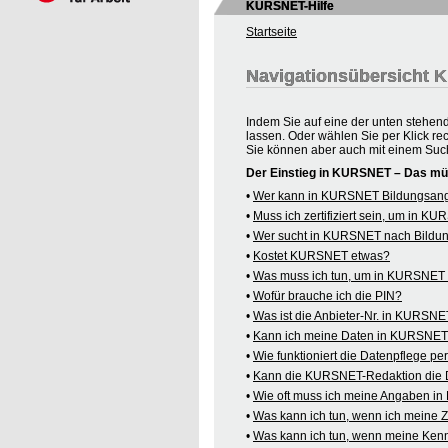
KURSNET-Hilfe
Startseite
Navigationsübersicht
Indem Sie auf eine der unten stehen
lassen. Oder wählen Sie per Klick re
Sie können aber auch mit einem Suc
Der Einstieg in KURSNET – Das mü
•
Wer kann in KURSNET Bildungsange
•
Muss ich zertifiziert sein, um in 
•
Wer sucht in KURSNET nach Bildu
•
Kostet KURSNET etwas?
•
Was muss ich tun, um in KURSNET B
•
Wofür brauche ich die PIN?
•
Was ist die Anbieter-Nr. in KURSN
•
Kann ich meine Daten in KURSNET o
•
Wie funktioniert die Datenpflege pe
•
Kann die KURSNET-Redaktion die 
•
Wie oft muss ich meine Angaben i
•
Was kann ich tun, wenn ich meine
•
Was kann ich tun, wenn meine Kenn