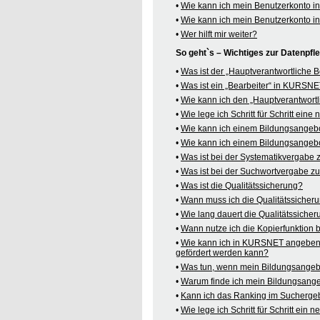
•
Wie kann ich mein Benutzerkonto 
•
Wie kann ich mein Benutzerkonto 
•
Wer hilft mir weiter?
So geht`s – Wichtiges zur Datenpf
•
Was ist der „Hauptverantwortliche
•
Was ist ein „Bearbeiter“ in KURSN
•
Wie kann ich den „Hauptverantwortl
•
Wie lege ich Schritt für Schritt ein
•
Wie kann ich einem Bildungsangeb
•
Wie kann ich einem Bildungsangebo
•
Was ist bei der Systematikvergabe
•
Was ist bei der Suchwortvergabe z
•
Was ist die Qualitätssicherung?
•
Wann muss ich die Qualitätssicher
•
Wie lang dauert die Qualitätssiche
•
Wann nutze ich die Kopierfunktion
•
Wie kann ich in KURSNET angeben,
gefördert werden kann?
•
Was tun, wenn mein Bildungsangeb
•
Warum finde ich mein Bildungsang
•
Kann ich das Ranking im Suchergeb
•
Wie lege ich Schritt für Schritt e