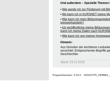
Und außerdem – Spezielle Themen
•
Wie werde ich zur Förderung mit B
•
Wo kann ich in KURSNET meine M
•
Wie kann ich mein Bildungsangebo
preisverhandeln?
•
Ich veröffentliche meine Bildungsa
Kann ich meine Daten nach KURSNE
•
Wie kann ich von meiner Homepag
Hinweis:
Aus Gründen der leichteren Lesbarkei
verzichtet. Entsprechende Begriffe g
Geschlechter.
Stand: 19.11.2018
Programmversion: 3.53.0 - O0V02YF5_PERM01_