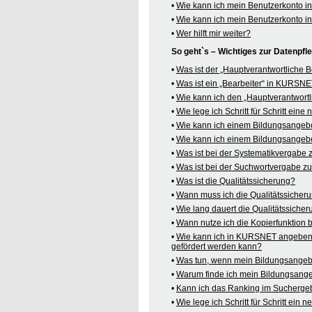
•
Wie kann ich mein Benutzerkonto 
•
Wie kann ich mein Benutzerkonto 
•
Wer hilft mir weiter?
So geht`s – Wichtiges zur Datenpf
•
Was ist der „Hauptverantwortliche
•
Was ist ein „Bearbeiter“ in KURSN
•
Wie kann ich den „Hauptverantwortl
•
Wie lege ich Schritt für Schritt ein
•
Wie kann ich einem Bildungsangeb
•
Wie kann ich einem Bildungsangebo
•
Was ist bei der Systematikvergabe
•
Was ist bei der Suchwortvergabe z
•
Was ist die Qualitätssicherung?
•
Wann muss ich die Qualitätssicher
•
Wie lang dauert die Qualitätssiche
•
Wann nutze ich die Kopierfunktion
•
Wie kann ich in KURSNET angeben,
gefördert werden kann?
•
Was tun, wenn mein Bildungsangeb
•
Warum finde ich mein Bildungsang
•
Kann ich das Ranking im Suchergeb
•
Wie lege ich Schritt für Schritt e