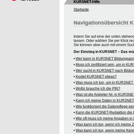
KURSNET-Hilfe
Startseite
Navigationsübersicht
Indem Sie auf eine der unten stehen
lassen. Oder wählen Sie per Klick re
Sie können aber auch mit einem Suc
Der Einstieg in KURSNET – Das mü
•
Wer kann in KURSNET Bildungsange
•
Muss ich zertifiziert sein, um in 
•
Wer sucht in KURSNET nach Bildu
•
Kostet KURSNET etwas?
•
Was muss ich tun, um in KURSNET B
•
Wofür brauche ich die PIN?
•
Was ist die Anbieter-Nr. in KURSN
•
Kann ich meine Daten in KURSNET o
•
Wie funktioniert die Datenpflege pe
•
Kann die KURSNET-Redaktion die 
•
Wie oft muss ich meine Angaben i
•
Was kann ich tun, wenn ich meine
•
Was kann ich tun, wenn meine Kenn