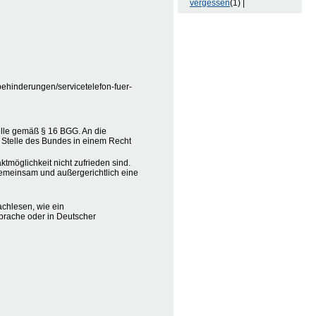
vergessen
(1) |
behinderungen/servicetelefon-fuer-
elle gemäß § 16 BGG. An die
 Stelle des Bundes in einem Recht
tmöglichkeit nicht zufrieden sind.
e gemeinsam und außergerichtlich eine
achlesen, wie ein
Sprache oder in Deutscher