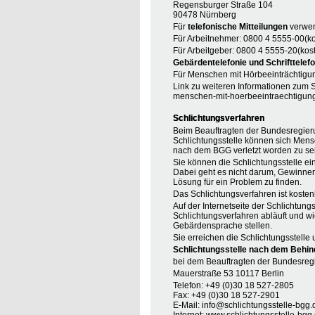
Regensburger Straße 104
90478 Nürnberg
Für
telefonische Mitteilungen
verwen
Für Arbeitnehmer: 0800 4 5555-00(ko
Für Arbeitgeber: 0800 4 5555-20(kost
Gebärdentelefonie und Schrifttelefo
Für Menschen mit Hörbeeinträchtigun
Link zu weiteren Informationen zum S
menschen-mit-hoerbeeintraechtigun
Schlichtungsverfahren
Beim Beauftragten der Bundesregieru
Schlichtungsstelle können sich Mens
nach dem BGG verletzt worden zu se
Sie können die Schlichtungsstelle ei
Dabei geht es nicht darum, Gewinner o
Lösung für ein Problem zu finden.
Das Schlichtungsverfahren ist koste
Auf der Internetseite der Schlichtung
Schlichtungsverfahren abläuft und wi
Gebärdensprache stellen.
Sie erreichen die Schlichtungsstelle 
Schlichtungsstelle nach dem Behin
bei dem Beauftragten der Bundesreg
Mauerstraße 53 10117 Berlin
Telefon: +49 (0)30 18 527-2805
Fax: +49 (0)30 18 527-2901
E-Mail: info@schlichtungsstelle-bgg.
Internet:
www.schlichtungsstelle-bgg