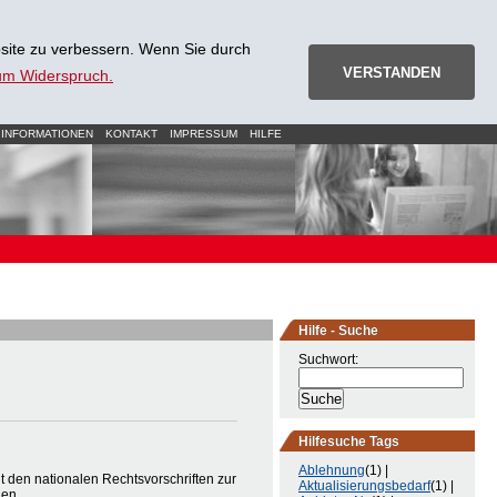
site zu verbessern. Wenn Sie durch
VERSTANDEN
zum Widerspruch.
 INFORMATIONEN
KONTAKT
IMPRESSUM
HILFE
Hilfe - Suche
Suchwort:
Hilfesuche Tags
Ablehnung
(1) |
t den nationalen Rechtsvorschriften zur
Aktualisierungsbedarf
(1) |
hen.