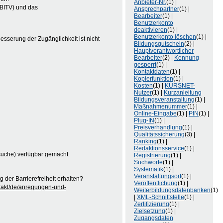
Anbieter-Nr.
(1) |
(BITV) und das
Ansprechpartner
(1) |
Bearbeiter
(1) |
Benutzerkonto
deaktivieren
(1) |
Benutzerkonto löschen
(1) |
besserung der Zugänglichkeit ist nicht
Bildungsgutschein
(2) |
Hauptverantwortlicher
Bearbeiter
(2) |
Kennung
gesperrt
(1) |
Kontaktdaten
(1) |
Kopierfunktion
(1) |
Kosten
(1) |
KURSNET-
Nutzer
(1) |
Kurzanleitung
Bildungsveranstaltung
(1) |
Maßnahmenummer
(1) |
Online-Eingabe
(1) |
PIN
(1) |
Plug-IN
(1) |
Preisverhandlung
(1) |
Qualitätssicherung
(3) |
Ranking
(1) |
Redaktionsservice
(1) |
suche) verfügbar gemacht.
Registrierung
(1) |
Suchworte
(1) |
Systematik
(1) |
Veranstaltungsort
(1) |
der Barrierefreiheit erhalten?
Veröffentlichung
(1) |
ntakt/de/anregungen-und-
Weiterbildungsdatenbanken
(1)
|
XML-Schnittstelle
(1) |
Zertifizierung
(1) |
Zielsetzung
(1) |
Zugangsdaten