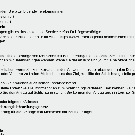
den Sie bitte folgende Telefonnummern
stenfrei)
enfrei)
nie
gen gibt es das kostenlose Servicetelefon für Hörgeschädigte.
ervice der Bundesagentur für Arbeit: https://www.arbeitsagentur.de/menschen-mit-
gen
ng für die Belange von Menschen mit Behinderungen gibt es eine Schlichtungsst
chen mit Behinderungen wenden, wenn sie der Ansicht sind, durch eine öffentliche
in.
nschalten, wenn Sie zum Beispiel mit den Antworten aus der oben genannten Kontak
der Verlierer zu finden. Vielmehr ist es das Ziel, mit Hilfe der Schlichtungsstell
nlos. Sie brauchen auch keinen Rechtsbeistand.
sstelle finden Sie alle Informationen zum Schlichtungsverfahren. Dort können Sie n
e Sie den Antrag auf Schlichtung stellen. Sie können den Antrag auch in Leichter 
unter folgender Adresse:
dertengleichstellungsgesetz
ierung für die Belange von Menschen mit Behinderungen
de
.de