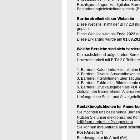
Rechtsgrundlagen zur digitalen Barri
Behindertengleichstellungsgesetz (B
Barrierefreiheit dieser Webseite
Diese Website ist mit der BITV 2.0 nu
geplant.
Diese Website wird bis
Ende 2022
du
Diese Erklärung wurde am
01.08.20
Welche Bereiche sind nicht barriere
Die nachstehend aufgeführten Bereic
Unvereinbarkeit mit BITV 2.0 Teilberei
1. Barriere: Kalenderfunktionalitäte
2. Barriere: Diverse Auswahlboxen b
3. Barriere: Interaktionen über Tabul
4. Barriere: Zahlreiche Bildelement
5. Barriere: Druckausgaben als PDF 
Zeitplan der Barrierefreien Alternative
Umfangreiche Such- und Anzeigeteil
Kontaktmöglichkeiten für Anmerkung
Sie möchten uns bestehende Barriere
Nutzen Sie unser elektronisches Kont
kritik/barrierefreiheit?scope=form
Sie können ihre Anfrage auch schrift
Post-Anschrift
Bundesagentur für Arbeit (BA)