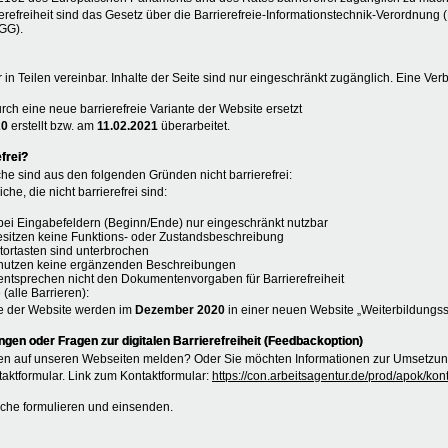
erefreiheit sind das Gesetz über die Barrierefreie-Informationstechnik-Verordnung 
GG).
r in Teilen vereinbar. Inhalte der Seite sind nur eingeschränkt zugänglich. Eine Ver
rch eine neue barrierefreie Variante der Website ersetzt
20
erstellt bzw. am
11.02.2021
überarbeitet.
frei?
he sind aus den folgenden Gründen nicht barrierefrei:
che, die nicht barrierefrei sind:
n bei Eingabefeldern (Beginn/Ende) nur eingeschränkt nutzbar
esitzen keine Funktions- oder Zustandsbeschreibung
atortasten sind unterbrochen
e nutzen keine ergänzenden Beschreibungen
entsprechen nicht den Dokumentenvorgaben für Barrierefreiheit
 (alle Barrieren):
e der Website werden im
Dezember 2020
in einer neuen Website „Weiterbildungs
en oder Fragen zur digitalen Barrierefreiheit (Feedbackoption)
n auf unseren Webseiten melden? Oder Sie möchten Informationen zur Umsetzung 
aktformular. Link zum Kontaktformular:
https://con.arbeitsagentur.de/prod/apok/ko
liche formulieren und einsenden.