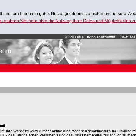
t uns, um Ihnen ein gutes Nutzungserlebnis zu bieten und unsere Web
r erfahren Sie mehr über die Nutzung Ihrer Daten und Möglichkeiten 
STARTSEITE
BARRIEREFREIHEIT
WICHTIGE
eten
heit
üht, ihre Webseite
www.kursnet-online.arbeitsagentur.de/onlinekurs/
im Einklang mi
2102 des Europäischen Parlaments und des Rates barrierefrei zugänglich zu mac