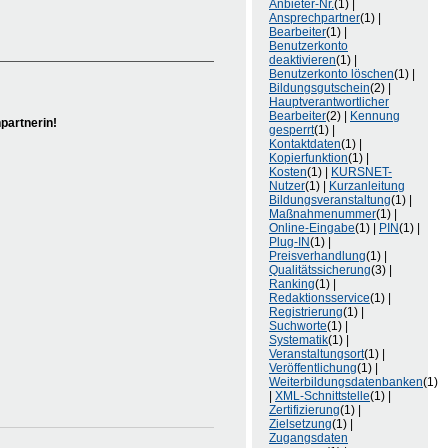
Anbieter-Nr.
(1) |
Ansprechpartner
(1) |
Bearbeiter
(1) |
Benutzerkonto
deaktivieren
(1) |
Benutzerkonto löschen
(1) |
Bildungsgutschein
(2) |
Hauptverantwortlicher
Bearbeiter
(2) |
Kennung
partnerin!
gesperrt
(1) |
Kontaktdaten
(1) |
Kopierfunktion
(1) |
Kosten
(1) |
KURSNET-
Nutzer
(1) |
Kurzanleitung
Bildungsveranstaltung
(1) |
Maßnahmenummer
(1) |
Online-Eingabe
(1) |
PIN
(1) |
Plug-IN
(1) |
Preisverhandlung
(1) |
Qualitätssicherung
(3) |
Ranking
(1) |
Redaktionsservice
(1) |
Registrierung
(1) |
Suchworte
(1) |
Systematik
(1) |
Veranstaltungsort
(1) |
Veröffentlichung
(1) |
Weiterbildungsdatenbanken
(1)
|
XML-Schnittstelle
(1) |
Zertifizierung
(1) |
Zielsetzung
(1) |
Zugangsdaten