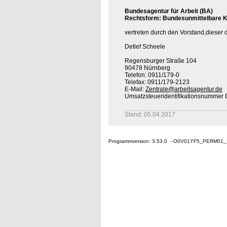
Bundesagentur für Arbeit (BA)
Rechtsform: Bundesunmittelbare Kö
vertreten durch den Vorstand,dieser 
Detlef Scheele
Regensburger Straße 104
90478 Nürnberg
Telefon: 0911/179-0
Telefax: 0911/179-2123
E-Mail:
Zentrale@arbeitsagentur.de
Umsatzsteueridentifikationsnumme
Stand: 05.04.2017
Programmversion: 3.53.0 - O0V01YF5_PERM01_