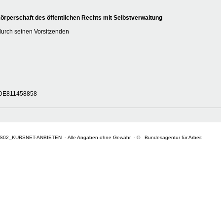
rperschaft des öffentlichen Rechts mit Selbstverwaltung
durch seinen Vorsitzenden
r DE811458858
S02_KURSNET-ANBIETEN - Alle Angaben ohne Gewähr - © Bundesagentur für Arbeit