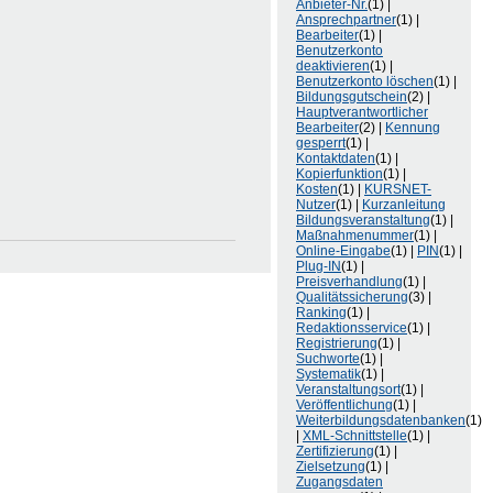
Anbieter-Nr.
(1) |
Ansprechpartner
(1) |
Bearbeiter
(1) |
Benutzerkonto
deaktivieren
(1) |
Benutzerkonto löschen
(1) |
Bildungsgutschein
(2) |
Hauptverantwortlicher
Bearbeiter
(2) |
Kennung
gesperrt
(1) |
Kontaktdaten
(1) |
Kopierfunktion
(1) |
Kosten
(1) |
KURSNET-
Nutzer
(1) |
Kurzanleitung
Bildungsveranstaltung
(1) |
Maßnahmenummer
(1) |
Online-Eingabe
(1) |
PIN
(1) |
Plug-IN
(1) |
Preisverhandlung
(1) |
Qualitätssicherung
(3) |
Ranking
(1) |
Redaktionsservice
(1) |
Registrierung
(1) |
Suchworte
(1) |
Systematik
(1) |
Veranstaltungsort
(1) |
Veröffentlichung
(1) |
Weiterbildungsdatenbanken
(1)
|
XML-Schnittstelle
(1) |
Zertifizierung
(1) |
Zielsetzung
(1) |
Zugangsdaten