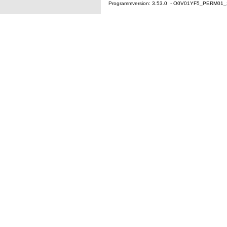
Programmversion: 3.53.0 - O0V01YF5_PERM01_