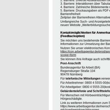
2. Barriere: Diverse Auswahlboxen b
3. Barriere: Interaktionen über Tabul
4. Barriere: Zahlreiche Bildelement
5. Barriere: Druckausgaben als PDF
Barrierefreiheit
Zeitplan der Barrierefreien Alternative
Umfangreiche Such- und Anzeigeteil
neuen Website „Weiterbildungssuche
Kontaktmöglichkeiten für Anmerkung
(Feedbackoption)
Sie möchten uns bestehende Barrie
Informationen zur Umsetzung der Barr
Nutzen Sie unser elektronisches Kont
https://con.arbeitsagentur.de/prod/ap
scope=form
Sie können ihre Anfrage auch schrift
Post-Anschrift
Bundesagentur für Arbeit (BA)
Regensburger Straße 104
90478 Nürnberg
Für
telefonische Mitteilungen
verwen
Für Arbeitnehmer: 0800 4 5555-00(ko
Für Arbeitgeber: 0800 4 5555-20(kost
Gebärdentelefonie und Schrifttelefo
Für Menschen mit Hörbeeinträchtigung
Hörgeschädigte.
Link zu weiteren Informationen zum S
https://www.arbeitsagentur.de/mensc
mit-hoerbeeintraechtigungen