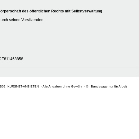
rperschaft des öffentlichen Rechts mit Selbstverwaltung
durch seinen Vorsitzenden
r DE811458858
S02_KURSNET-ANBIETEN - Alle Angaben ohne Gewähr - © Bundesagentur für Arbeit