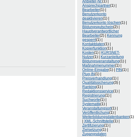
Anbieter-Nr.
(1) |
Ansprechpartner
(1) |
Bearbeiter
(1) |
Benutzerkonto
deaktivieren
(1) |
Benutzerkonto löschen
(1) |
Bildungsgutschein
(2) |
Hauptverantwortlicher
Bearbeiter
(2) |
Kennung
gesperrt
(1) |
Kontaktdaten
(1) |
Kopierfunktion
(1) |
Kosten
(1) |
KURSNET-
Nutzer
(1) |
Kurzanleitung
Bildungsveranstaltung
(1) |
Maßnahmenummer
(1) |
Online-Eingabe
(1) |
PIN
(1) |
Plug-IN
(1) |
Preisverhandlung
(1) |
Qualitätssicherung
(3) |
Ranking
(1) |
Redaktionsservice
(1) |
Registrierung
(1) |
Suchworte
(1) |
Systematik
(1) |
Veranstaltungsort
(1) |
Veröffentlichung
(1) |
Weiterbildungsdatenbanken
(1)
|
XML-Schnittstelle
(1) |
Zertifizierung
(1) |
Zielsetzung
(1) |
Zugangsdaten