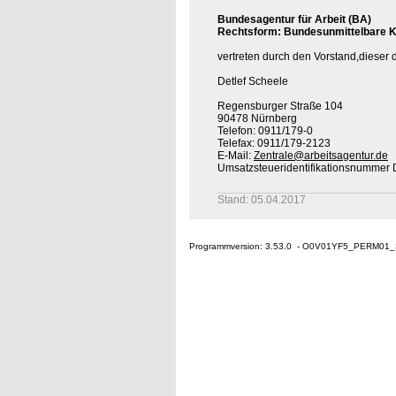
Bundesagentur für Arbeit (BA)
Rechtsform: Bundesunmittelbare Kö
vertreten durch den Vorstand,dieser 
Detlef Scheele
Regensburger Straße 104
90478 Nürnberg
Telefon: 0911/179-0
Telefax: 0911/179-2123
E-Mail:
Zentrale@arbeitsagentur.de
Umsatzsteueridentifikationsnumme
Stand: 05.04.2017
Programmversion: 3.53.0 - O0V01YF5_PERM01_