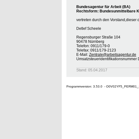
Bundesagentur für Arbeit (BA)
Rechtsform: Bundesunmittelbare Kö
vertreten durch den Vorstand,dieser 
Detlef Scheele
Regensburger Straße 104
90478 Nürnberg
Telefon: 0911/179-0
Telefax: 0911/179-2123
E-Mail:
Zentrale@arbeitsagentur.de
Umsatzsteueridentifikationsnumme
Stand: 05.04.2017
Programmversion: 3.53.0 - O0V02YF5_PERM01_