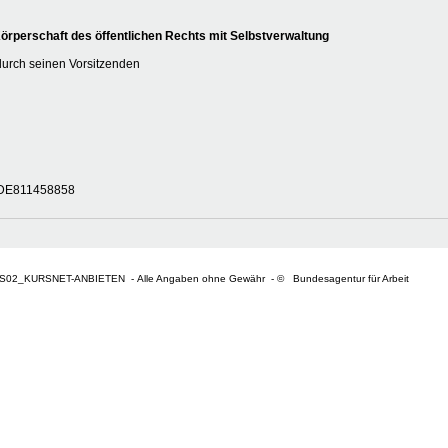
rperschaft des öffentlichen Rechts mit Selbstverwaltung
durch seinen Vorsitzenden
r DE811458858
S02_KURSNET-ANBIETEN - Alle Angaben ohne Gewähr - © Bundesagentur für Arbeit