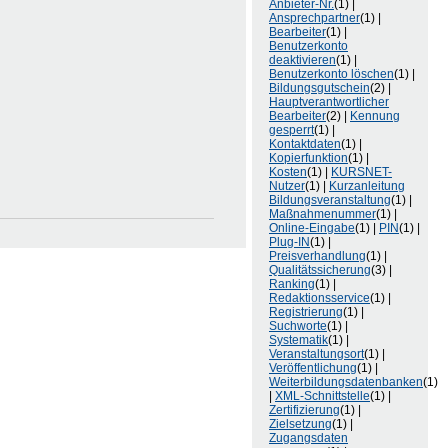
Anbieter-Nr.
(1) |
Ansprechpartner
(1) |
Bearbeiter
(1) |
Benutzerkonto
deaktivieren
(1) |
Benutzerkonto löschen
(1) |
Bildungsgutschein
(2) |
Hauptverantwortlicher
Bearbeiter
(2) |
Kennung
gesperrt
(1) |
Kontaktdaten
(1) |
Kopierfunktion
(1) |
Kosten
(1) |
KURSNET-
Nutzer
(1) |
Kurzanleitung
Bildungsveranstaltung
(1) |
Maßnahmenummer
(1) |
Online-Eingabe
(1) |
PIN
(1) |
Plug-IN
(1) |
Preisverhandlung
(1) |
Qualitätssicherung
(3) |
Ranking
(1) |
Redaktionsservice
(1) |
Registrierung
(1) |
Suchworte
(1) |
Systematik
(1) |
Veranstaltungsort
(1) |
Veröffentlichung
(1) |
Weiterbildungsdatenbanken
(1)
|
XML-Schnittstelle
(1) |
Zertifizierung
(1) |
Zielsetzung
(1) |
Zugangsdaten