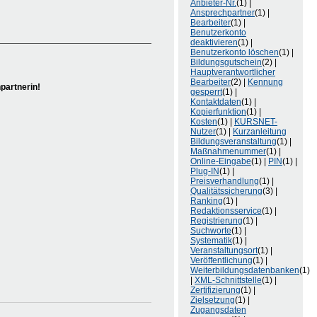
Anbieter-Nr.
(1) |
Ansprechpartner
(1) |
Bearbeiter
(1) |
Benutzerkonto
deaktivieren
(1) |
Benutzerkonto löschen
(1) |
Bildungsgutschein
(2) |
Hauptverantwortlicher
Bearbeiter
(2) |
Kennung
partnerin!
gesperrt
(1) |
Kontaktdaten
(1) |
Kopierfunktion
(1) |
Kosten
(1) |
KURSNET-
Nutzer
(1) |
Kurzanleitung
Bildungsveranstaltung
(1) |
Maßnahmenummer
(1) |
Online-Eingabe
(1) |
PIN
(1) |
Plug-IN
(1) |
Preisverhandlung
(1) |
Qualitätssicherung
(3) |
Ranking
(1) |
Redaktionsservice
(1) |
Registrierung
(1) |
Suchworte
(1) |
Systematik
(1) |
Veranstaltungsort
(1) |
Veröffentlichung
(1) |
Weiterbildungsdatenbanken
(1)
|
XML-Schnittstelle
(1) |
Zertifizierung
(1) |
Zielsetzung
(1) |
Zugangsdaten