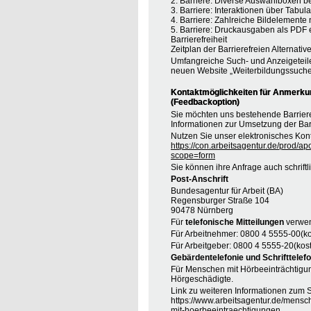
2. Barriere: Diverse Auswahlboxen b
3. Barriere: Interaktionen über Tabul
4. Barriere: Zahlreiche Bildelement
5. Barriere: Druckausgaben als PDF
Barrierefreiheit
Zeitplan der Barrierefreien Alternative
Umfangreiche Such- und Anzeigeteil
neuen Website „Weiterbildungssuche
Kontaktmöglichkeiten für Anmerkung
(Feedbackoption)
Sie möchten uns bestehende Barrie
Informationen zur Umsetzung der Barr
Nutzen Sie unser elektronisches Kont
https://con.arbeitsagentur.de/prod/ap
scope=form
Sie können ihre Anfrage auch schrift
Post-Anschrift
Bundesagentur für Arbeit (BA)
Regensburger Straße 104
90478 Nürnberg
Für
telefonische Mitteilungen
verwen
Für Arbeitnehmer: 0800 4 5555-00(ko
Für Arbeitgeber: 0800 4 5555-20(kost
Gebärdentelefonie und Schrifttelefo
Für Menschen mit Hörbeeinträchtigung
Hörgeschädigte.
Link zu weiteren Informationen zum S
https://www.arbeitsagentur.de/mensc
mit-hoerbeeintraechtigungen