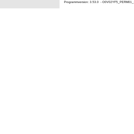
Programmversion: 3.53.0 - O0V02YF5_PERM01_