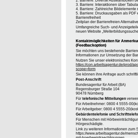
2. Barriere: Diverse Auswahlboxen b
3. Barriere: Interaktionen über Tabul
4. Barriere: Zahlreiche Bildelement
5. Barriere: Druckausgaben als PDF
Barrierefreiheit
Zeitplan der Barrierefreien Alternative
Umfangreiche Such- und Anzeigeteil
neuen Website „Weiterbildungssuche
Kontaktmöglichkeiten für Anmerkung
(Feedbackoption)
Sie möchten uns bestehende Barrie
Informationen zur Umsetzung der Barr
Nutzen Sie unser elektronisches Kont
https://con.arbeitsagentur.de/prod/ap
scope=form
Sie können ihre Anfrage auch schrift
Post-Anschrift
Bundesagentur für Arbeit (BA)
Regensburger Straße 104
90478 Nürnberg
Für
telefonische Mitteilungen
verwen
Für Arbeitnehmer: 0800 4 5555-00(ko
Für Arbeitgeber: 0800 4 5555-20(kost
Gebärdentelefonie und Schrifttelefo
Für Menschen mit Hörbeeinträchtigung
Hörgeschädigte.
Link zu weiteren Informationen zum S
https://www.arbeitsagentur.de/mensc
mit-hoerbeeintraechtigungen