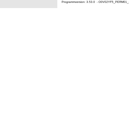
Programmversion: 3.53.0 - O0V02YF5_PERM01_