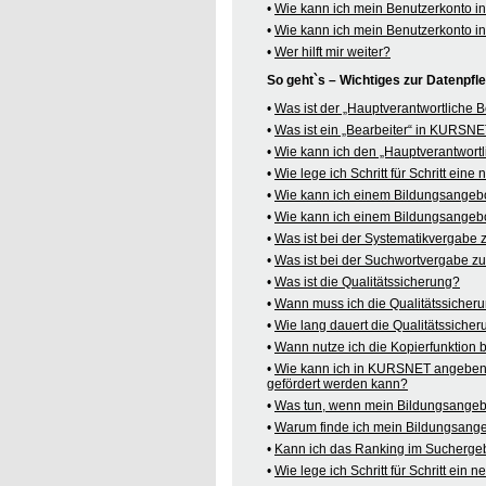
•
Wie kann ich mein Benutzerkonto 
•
Wie kann ich mein Benutzerkonto 
•
Wer hilft mir weiter?
So geht`s – Wichtiges zur Datenpf
•
Was ist der „Hauptverantwortliche
•
Was ist ein „Bearbeiter“ in KURSN
•
Wie kann ich den „Hauptverantwortl
•
Wie lege ich Schritt für Schritt ein
•
Wie kann ich einem Bildungsangeb
•
Wie kann ich einem Bildungsangebo
•
Was ist bei der Systematikvergabe
•
Was ist bei der Suchwortvergabe z
•
Was ist die Qualitätssicherung?
•
Wann muss ich die Qualitätssicher
•
Wie lang dauert die Qualitätssiche
•
Wann nutze ich die Kopierfunktion
•
Wie kann ich in KURSNET angeben,
gefördert werden kann?
•
Was tun, wenn mein Bildungsangeb
•
Warum finde ich mein Bildungsang
•
Kann ich das Ranking im Suchergeb
•
Wie lege ich Schritt für Schritt e