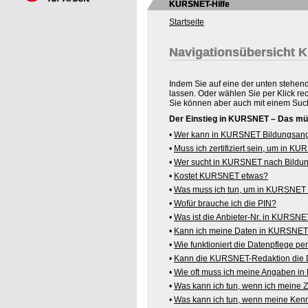
KURSNET-Hilfe
Startseite
Navigationsübersicht
Indem Sie auf eine der unten stehen
lassen. Oder wählen Sie per Klick re
Sie können aber auch mit einem Suc
Der Einstieg in KURSNET – Das mü
•
Wer kann in KURSNET Bildungsange
•
Muss ich zertifiziert sein, um in 
•
Wer sucht in KURSNET nach Bildu
•
Kostet KURSNET etwas?
•
Was muss ich tun, um in KURSNET B
•
Wofür brauche ich die PIN?
•
Was ist die Anbieter-Nr. in KURSN
•
Kann ich meine Daten in KURSNET o
•
Wie funktioniert die Datenpflege pe
•
Kann die KURSNET-Redaktion die 
•
Wie oft muss ich meine Angaben i
•
Was kann ich tun, wenn ich meine
•
Was kann ich tun, wenn meine Kenn