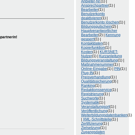
Anbieter-Nr.
(1) |
Ansprechpartner
(1) |
Bearbeiter
(1) |
Benutzerkonto
deaktivieren
(1) |
Benutzerkonto löschen
(1) |
Bildungsgutschein
(2) |
Hauptverantwortlicher
Bearbeiter
(2) |
Kennung
partnerin!
gesperrt
(1) |
Kontaktdaten
(1) |
Kopierfunktion
(1) |
Kosten
(1) |
KURSNET-
Nutzer
(1) |
Kurzanleitung
Bildungsveranstaltung
(1) |
Maßnahmenummer
(1) |
Online-Eingabe
(1) |
PIN
(1) |
Plug-IN
(1) |
Preisverhandlung
(1) |
Qualitätssicherung
(3) |
Ranking
(1) |
Redaktionsservice
(1) |
Registrierung
(1) |
Suchworte
(1) |
Systematik
(1) |
Veranstaltungsort
(1) |
Veröffentlichung
(1) |
Weiterbildungsdatenbanken
(1)
|
XML-Schnittstelle
(1) |
Zertifizierung
(1) |
Zielsetzung
(1) |
Zugangsdaten