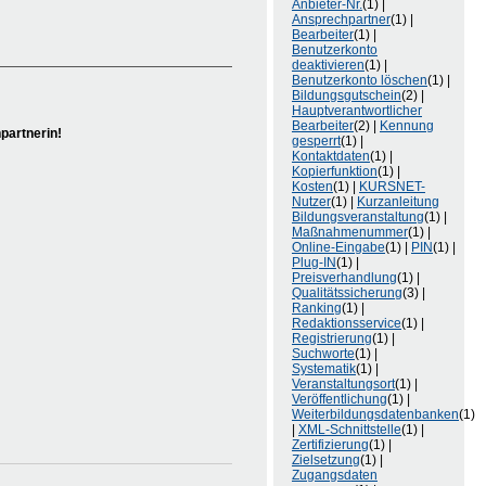
Anbieter-Nr.
(1) |
Ansprechpartner
(1) |
Bearbeiter
(1) |
Benutzerkonto
deaktivieren
(1) |
Benutzerkonto löschen
(1) |
Bildungsgutschein
(2) |
Hauptverantwortlicher
Bearbeiter
(2) |
Kennung
partnerin!
gesperrt
(1) |
Kontaktdaten
(1) |
Kopierfunktion
(1) |
Kosten
(1) |
KURSNET-
Nutzer
(1) |
Kurzanleitung
Bildungsveranstaltung
(1) |
Maßnahmenummer
(1) |
Online-Eingabe
(1) |
PIN
(1) |
Plug-IN
(1) |
Preisverhandlung
(1) |
Qualitätssicherung
(3) |
Ranking
(1) |
Redaktionsservice
(1) |
Registrierung
(1) |
Suchworte
(1) |
Systematik
(1) |
Veranstaltungsort
(1) |
Veröffentlichung
(1) |
Weiterbildungsdatenbanken
(1)
|
XML-Schnittstelle
(1) |
Zertifizierung
(1) |
Zielsetzung
(1) |
Zugangsdaten