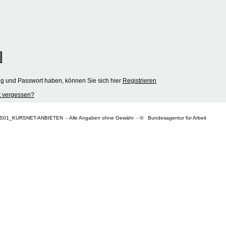
ng und Passwort haben, können Sie sich hier
Registrieren
 vergessen?
S01_KURSNET-ANBIETEN - Alle Angaben ohne Gewähr - © Bundesagentur für Arbeit