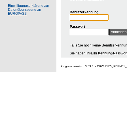
Einwilligungserklärung zur
Datenübertragung an
Benutzerkennung
EUROPASS
Passwort
Falls Sie noch keine Benutzerkennu
Sie haben Ihre/Ihr
Kennung/Passwort
Programmversion: 3.53.0 - O0V02YF5_PERM01_