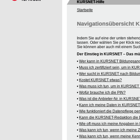
KURSNET-Hilfe
Startseite
Navigationsübersicht
Indem Sie auf eine der unten stehen
lassen. Oder wählen Sie per Klick re
Sie können aber auch mit einem Suc
Der Einstieg in KURSNET – Das mü
•
Wer kann in KURSNET Bildungsange
•
Muss ich zertifiziert sein, um in 
•
Wer sucht in KURSNET nach Bildu
•
Kostet KURSNET etwas?
•
Was muss ich tun, um in KURSNET B
•
Wofür brauche ich die PIN?
•
Was ist die Anbieter-Nr. in KURSN
•
Kann ich meine Daten in KURSNET o
•
Wie funktioniert die Datenpflege pe
•
Kann die KURSNET-Redaktion die 
•
Wie oft muss ich meine Angaben i
•
Was kann ich tun, wenn ich meine
•
Was kann ich tun, wenn meine Kenn