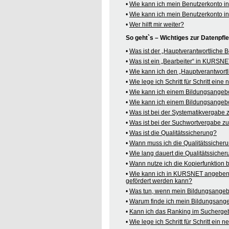
•
Wie kann ich mein Benutzerkonto 
•
Wie kann ich mein Benutzerkonto 
•
Wer hilft mir weiter?
So geht`s – Wichtiges zur Datenpf
•
Was ist der „Hauptverantwortliche
•
Was ist ein „Bearbeiter“ in KURSN
•
Wie kann ich den „Hauptverantwortl
•
Wie lege ich Schritt für Schritt ein
•
Wie kann ich einem Bildungsangeb
•
Wie kann ich einem Bildungsangebo
•
Was ist bei der Systematikvergabe
•
Was ist bei der Suchwortvergabe z
•
Was ist die Qualitätssicherung?
•
Wann muss ich die Qualitätssicher
•
Wie lang dauert die Qualitätssiche
•
Wann nutze ich die Kopierfunktion
•
Wie kann ich in KURSNET angeben,
gefördert werden kann?
•
Was tun, wenn mein Bildungsangeb
•
Warum finde ich mein Bildungsang
•
Kann ich das Ranking im Suchergeb
•
Wie lege ich Schritt für Schritt e