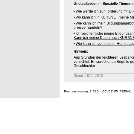
Und außerdem – Spezielle Themen
•
Wie werde ich zur Förderung mit B
•
Wo kann ich in KURSNET meine M
•
Wie kann ich mein Bildungsangebo
preisverhandeln?
•
Ich veröffentliche meine Bildungsa
Kann ich meine Daten nach KURSNE
•
Wie kann ich von meiner Homepag
Hinweis:
Aus Gründen der leichteren Lesbarkei
verzichtet. Entsprechende Begriffe g
Geschlechter.
Stand: 19.11.2018
Programmversion: 3.53.0 - O0V02YF5_PERM01_