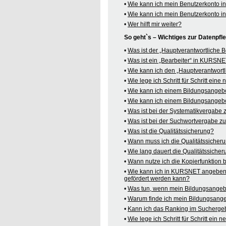
•
Wie kann ich mein Benutzerkonto 
•
Wie kann ich mein Benutzerkonto 
•
Wer hilft mir weiter?
So geht`s – Wichtiges zur Datenpf
•
Was ist der „Hauptverantwortliche
•
Was ist ein „Bearbeiter“ in KURSN
•
Wie kann ich den „Hauptverantwortl
•
Wie lege ich Schritt für Schritt ein
•
Wie kann ich einem Bildungsangeb
•
Wie kann ich einem Bildungsangebo
•
Was ist bei der Systematikvergabe
•
Was ist bei der Suchwortvergabe z
•
Was ist die Qualitätssicherung?
•
Wann muss ich die Qualitätssicher
•
Wie lang dauert die Qualitätssiche
•
Wann nutze ich die Kopierfunktion
•
Wie kann ich in KURSNET angeben,
gefördert werden kann?
•
Was tun, wenn mein Bildungsangeb
•
Warum finde ich mein Bildungsang
•
Kann ich das Ranking im Suchergeb
•
Wie lege ich Schritt für Schritt e