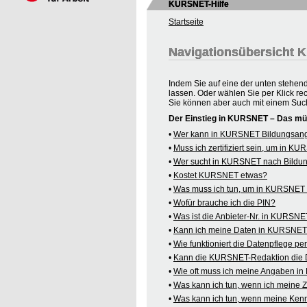
KURSNET-Hilfe
Startseite
Navigationsübersicht
Indem Sie auf eine der unten stehen
lassen. Oder wählen Sie per Klick re
Sie können aber auch mit einem Suc
Der Einstieg in KURSNET – Das mü
•
Wer kann in KURSNET Bildungsange
•
Muss ich zertifiziert sein, um in 
•
Wer sucht in KURSNET nach Bildu
•
Kostet KURSNET etwas?
•
Was muss ich tun, um in KURSNET B
•
Wofür brauche ich die PIN?
•
Was ist die Anbieter-Nr. in KURSN
•
Kann ich meine Daten in KURSNET o
•
Wie funktioniert die Datenpflege pe
•
Kann die KURSNET-Redaktion die 
•
Wie oft muss ich meine Angaben i
•
Was kann ich tun, wenn ich meine
•
Was kann ich tun, wenn meine Kenn