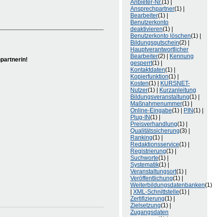
Anbieter-Nr.
(1) |
Ansprechpartner
(1) |
Bearbeiter
(1) |
Benutzerkonto
deaktivieren
(1) |
Benutzerkonto löschen
(1) |
Bildungsgutschein
(2) |
Hauptverantwortlicher
Bearbeiter
(2) |
Kennung
partnerin!
gesperrt
(1) |
Kontaktdaten
(1) |
Kopierfunktion
(1) |
Kosten
(1) |
KURSNET-
Nutzer
(1) |
Kurzanleitung
Bildungsveranstaltung
(1) |
Maßnahmenummer
(1) |
Online-Eingabe
(1) |
PIN
(1) |
Plug-IN
(1) |
Preisverhandlung
(1) |
Qualitätssicherung
(3) |
Ranking
(1) |
Redaktionsservice
(1) |
Registrierung
(1) |
Suchworte
(1) |
Systematik
(1) |
Veranstaltungsort
(1) |
Veröffentlichung
(1) |
Weiterbildungsdatenbanken
(1)
|
XML-Schnittstelle
(1) |
Zertifizierung
(1) |
Zielsetzung
(1) |
Zugangsdaten