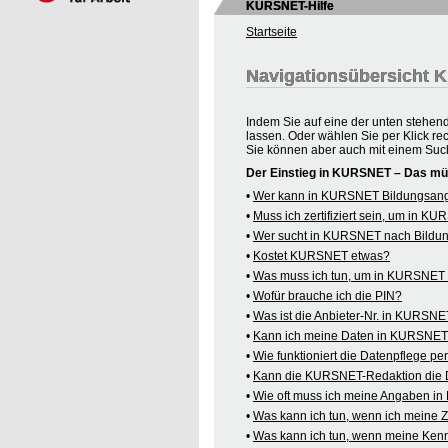
KURSNET-Hilfe
Startseite
Navigationsübersicht
Indem Sie auf eine der unten stehen
lassen. Oder wählen Sie per Klick re
Sie können aber auch mit einem Suc
Der Einstieg in KURSNET – Das mü
•
Wer kann in KURSNET Bildungsange
•
Muss ich zertifiziert sein, um in 
•
Wer sucht in KURSNET nach Bildu
•
Kostet KURSNET etwas?
•
Was muss ich tun, um in KURSNET B
•
Wofür brauche ich die PIN?
•
Was ist die Anbieter-Nr. in KURSN
•
Kann ich meine Daten in KURSNET o
•
Wie funktioniert die Datenpflege pe
•
Kann die KURSNET-Redaktion die 
•
Wie oft muss ich meine Angaben i
•
Was kann ich tun, wenn ich meine
•
Was kann ich tun, wenn meine Kenn