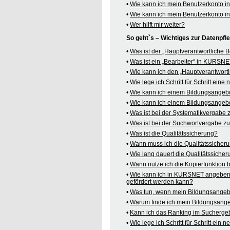
•
Wie kann ich mein Benutzerkonto 
•
Wie kann ich mein Benutzerkonto 
•
Wer hilft mir weiter?
So geht`s – Wichtiges zur Datenpf
•
Was ist der „Hauptverantwortliche
•
Was ist ein „Bearbeiter“ in KURSN
•
Wie kann ich den „Hauptverantwortl
•
Wie lege ich Schritt für Schritt ein
•
Wie kann ich einem Bildungsangeb
•
Wie kann ich einem Bildungsangebo
•
Was ist bei der Systematikvergabe
•
Was ist bei der Suchwortvergabe z
•
Was ist die Qualitätssicherung?
•
Wann muss ich die Qualitätssicher
•
Wie lang dauert die Qualitätssiche
•
Wann nutze ich die Kopierfunktion
•
Wie kann ich in KURSNET angeben,
gefördert werden kann?
•
Was tun, wenn mein Bildungsangeb
•
Warum finde ich mein Bildungsang
•
Kann ich das Ranking im Suchergeb
•
Wie lege ich Schritt für Schritt e