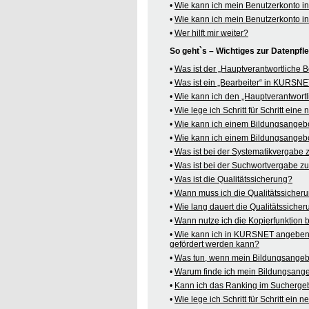
•
Wie kann ich mein Benutzerkonto 
•
Wie kann ich mein Benutzerkonto 
•
Wer hilft mir weiter?
So geht`s – Wichtiges zur Datenpf
•
Was ist der „Hauptverantwortliche
•
Was ist ein „Bearbeiter“ in KURSN
•
Wie kann ich den „Hauptverantwortl
•
Wie lege ich Schritt für Schritt ein
•
Wie kann ich einem Bildungsangeb
•
Wie kann ich einem Bildungsangebo
•
Was ist bei der Systematikvergabe
•
Was ist bei der Suchwortvergabe z
•
Was ist die Qualitätssicherung?
•
Wann muss ich die Qualitätssicher
•
Wie lang dauert die Qualitätssiche
•
Wann nutze ich die Kopierfunktion
•
Wie kann ich in KURSNET angeben,
gefördert werden kann?
•
Was tun, wenn mein Bildungsangeb
•
Warum finde ich mein Bildungsang
•
Kann ich das Ranking im Suchergeb
•
Wie lege ich Schritt für Schritt e