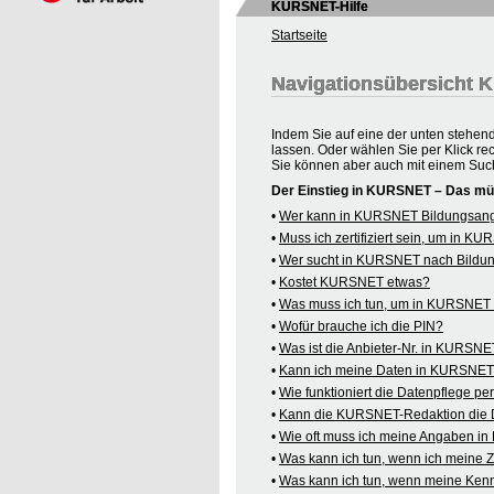
KURSNET-Hilfe
Startseite
Navigationsübersicht
Indem Sie auf eine der unten stehen
lassen. Oder wählen Sie per Klick re
Sie können aber auch mit einem Suc
Der Einstieg in KURSNET – Das mü
•
Wer kann in KURSNET Bildungsange
•
Muss ich zertifiziert sein, um in 
•
Wer sucht in KURSNET nach Bildu
•
Kostet KURSNET etwas?
•
Was muss ich tun, um in KURSNET B
•
Wofür brauche ich die PIN?
•
Was ist die Anbieter-Nr. in KURSN
•
Kann ich meine Daten in KURSNET o
•
Wie funktioniert die Datenpflege pe
•
Kann die KURSNET-Redaktion die 
•
Wie oft muss ich meine Angaben i
•
Was kann ich tun, wenn ich meine
•
Was kann ich tun, wenn meine Kenn