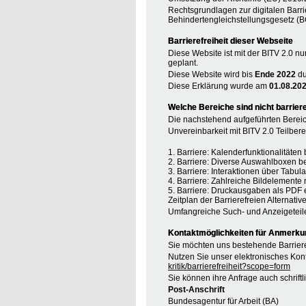
Rechtsgrundlagen zur digitalen Barri
Behindertengleichstellungsgesetz (B
Barrierefreiheit dieser Webseite
Diese Website ist mit der BITV 2.0 nu
geplant.
Diese Website wird bis
Ende 2022
du
Diese Erklärung wurde am
01.08.20
Welche Bereiche sind nicht barriere
Die nachstehend aufgeführten Bereic
Unvereinbarkeit mit BITV 2.0 Teilberei
1. Barriere: Kalenderfunktionalitäte
2. Barriere: Diverse Auswahlboxen b
3. Barriere: Interaktionen über Tabul
4. Barriere: Zahlreiche Bildelement
5. Barriere: Druckausgaben als PDF 
Zeitplan der Barrierefreien Alternative
Umfangreiche Such- und Anzeigeteil
Kontaktmöglichkeiten für Anmerkung
Sie möchten uns bestehende Barriere
Nutzen Sie unser elektronisches Kont
kritik/barrierefreiheit?scope=form
Sie können ihre Anfrage auch schrift
Post-Anschrift
Bundesagentur für Arbeit (BA)