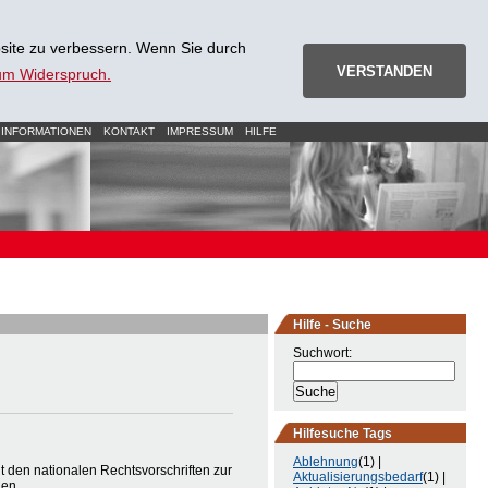
site zu verbessern. Wenn Sie durch
VERSTANDEN
zum Widerspruch.
 INFORMATIONEN
KONTAKT
IMPRESSUM
HILFE
Hilfe - Suche
Suchwort:
Hilfesuche Tags
Ablehnung
(1) |
t den nationalen Rechtsvorschriften zur
Aktualisierungsbedarf
(1) |
hen.