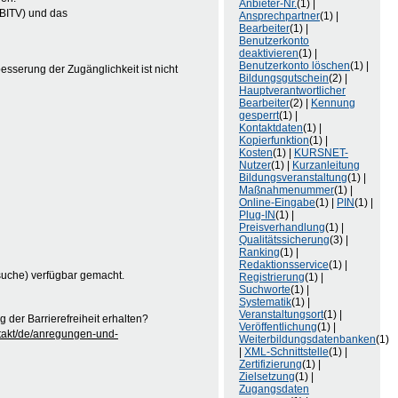
Anbieter-Nr.
(1) |
(BITV) und das
Ansprechpartner
(1) |
Bearbeiter
(1) |
Benutzerkonto
deaktivieren
(1) |
Benutzerkonto löschen
(1) |
besserung der Zugänglichkeit ist nicht
Bildungsgutschein
(2) |
Hauptverantwortlicher
Bearbeiter
(2) |
Kennung
gesperrt
(1) |
Kontaktdaten
(1) |
Kopierfunktion
(1) |
Kosten
(1) |
KURSNET-
Nutzer
(1) |
Kurzanleitung
Bildungsveranstaltung
(1) |
Maßnahmenummer
(1) |
Online-Eingabe
(1) |
PIN
(1) |
Plug-IN
(1) |
Preisverhandlung
(1) |
Qualitätssicherung
(3) |
Ranking
(1) |
Redaktionsservice
(1) |
suche) verfügbar gemacht.
Registrierung
(1) |
Suchworte
(1) |
Systematik
(1) |
Veranstaltungsort
(1) |
der Barrierefreiheit erhalten?
Veröffentlichung
(1) |
ntakt/de/anregungen-und-
Weiterbildungsdatenbanken
(1)
|
XML-Schnittstelle
(1) |
Zertifizierung
(1) |
Zielsetzung
(1) |
Zugangsdaten