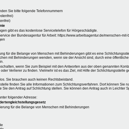
den Sie bitte folgende Telefonnummern
stenfrei)
enfrei)
nie
gen gibt es das kostenlose Servicetelefon für Hörgeschädigte.
ervice der Bundesagentur für Arbeit: https://www.arbeitsagentur.de/menschen-mit-
gen
ng für die Belange von Menschen mit Behinderungen gibt es eine Schlichtungsst
chen mit Behinderungen wenden, wenn sie der Ansicht sind, durch eine öffentliche
in.
nschalten, wenn Sie zum Beispiel mit den Antworten aus der oben genannten Kontak
der Verlierer zu finden. Vielmehr ist es das Ziel, mit Hilfe der Schlichtungsstell
nlos. Sie brauchen auch keinen Rechtsbeistand.
sstelle finden Sie alle Informationen zum Schlichtungsverfahren. Dort können Sie n
e Sie den Antrag auf Schlichtung stellen. Sie können den Antrag auch in Leichter 
unter folgender Adresse:
dertengleichstellungsgesetz
ierung für die Belange von Menschen mit Behinderungen
de
.de