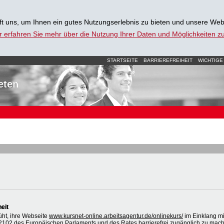
t uns, um Ihnen ein gutes Nutzungserlebnis zu bieten und unsere Web
r erfahren Sie mehr über die Nutzung Ihrer Daten und Möglichkeiten 
STARTSEITE
BARRIEREFREIHEIT
WICHTIGE
eten
heit
üht, ihre Webseite
www.kursnet-online.arbeitsagentur.de/onlinekurs/
im Einklang mi
2102 des Europäischen Parlaments und des Rates barrierefrei zugänglich zu mac