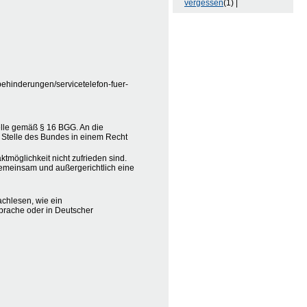
vergessen
(1) |
behinderungen/servicetelefon-fuer-
elle gemäß § 16 BGG. An die
 Stelle des Bundes in einem Recht
tmöglichkeit nicht zufrieden sind.
e gemeinsam und außergerichtlich eine
achlesen, wie ein
Sprache oder in Deutscher