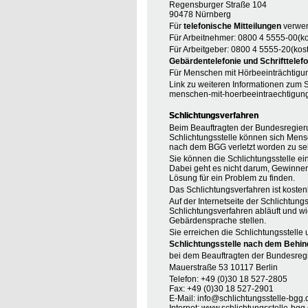
Regensburger Straße 104
90478 Nürnberg
Für
telefonische Mitteilungen
verwen
Für Arbeitnehmer: 0800 4 5555-00(ko
Für Arbeitgeber: 0800 4 5555-20(kost
Gebärdentelefonie und Schrifttelefo
Für Menschen mit Hörbeeinträchtigun
Link zu weiteren Informationen zum S
menschen-mit-hoerbeeintraechtigun
Schlichtungsverfahren
Beim Beauftragten der Bundesregieru
Schlichtungsstelle können sich Mens
nach dem BGG verletzt worden zu se
Sie können die Schlichtungsstelle ei
Dabei geht es nicht darum, Gewinner o
Lösung für ein Problem zu finden.
Das Schlichtungsverfahren ist koste
Auf der Internetseite der Schlichtung
Schlichtungsverfahren abläuft und wi
Gebärdensprache stellen.
Sie erreichen die Schlichtungsstelle 
Schlichtungsstelle nach dem Behin
bei dem Beauftragten der Bundesreg
Mauerstraße 53 10117 Berlin
Telefon: +49 (0)30 18 527-2805
Fax: +49 (0)30 18 527-2901
E-Mail: info@schlichtungsstelle-bgg.
Internet:
www.schlichtungsstelle-bgg