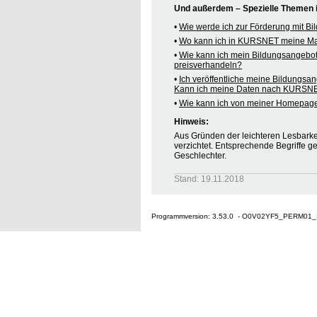
Und außerdem – Spezielle Themen
•
Wie werde ich zur Förderung mit B
•
Wo kann ich in KURSNET meine M
•
Wie kann ich mein Bildungsangebo
preisverhandeln?
•
Ich veröffentliche meine Bildungsa
Kann ich meine Daten nach KURSNE
•
Wie kann ich von meiner Homepag
Hinweis:
Aus Gründen der leichteren Lesbarkei
verzichtet. Entsprechende Begriffe g
Geschlechter.
Stand: 19.11.2018
Programmversion: 3.53.0 - O0V02YF5_PERM01_