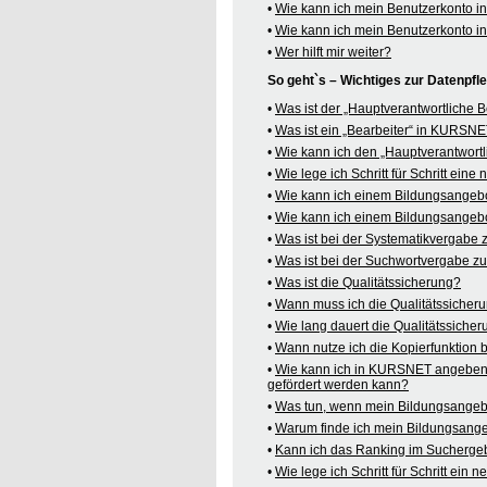
•
Wie kann ich mein Benutzerkonto 
•
Wie kann ich mein Benutzerkonto 
•
Wer hilft mir weiter?
So geht`s – Wichtiges zur Datenpf
•
Was ist der „Hauptverantwortliche
•
Was ist ein „Bearbeiter“ in KURSN
•
Wie kann ich den „Hauptverantwortl
•
Wie lege ich Schritt für Schritt ein
•
Wie kann ich einem Bildungsangeb
•
Wie kann ich einem Bildungsangebo
•
Was ist bei der Systematikvergabe
•
Was ist bei der Suchwortvergabe z
•
Was ist die Qualitätssicherung?
•
Wann muss ich die Qualitätssicher
•
Wie lang dauert die Qualitätssiche
•
Wann nutze ich die Kopierfunktion
•
Wie kann ich in KURSNET angeben,
gefördert werden kann?
•
Was tun, wenn mein Bildungsangeb
•
Warum finde ich mein Bildungsang
•
Kann ich das Ranking im Suchergeb
•
Wie lege ich Schritt für Schritt e