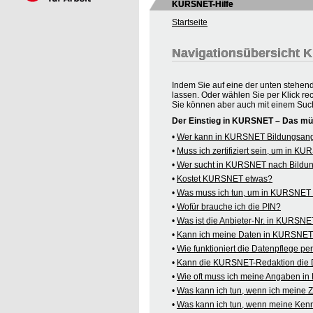
KURSNET-Hilfe
Startseite
Navigationsübersicht
Indem Sie auf eine der unten stehen
lassen. Oder wählen Sie per Klick re
Sie können aber auch mit einem Suc
Der Einstieg in KURSNET – Das mü
•
Wer kann in KURSNET Bildungsange
•
Muss ich zertifiziert sein, um in 
•
Wer sucht in KURSNET nach Bildu
•
Kostet KURSNET etwas?
•
Was muss ich tun, um in KURSNET B
•
Wofür brauche ich die PIN?
•
Was ist die Anbieter-Nr. in KURSN
•
Kann ich meine Daten in KURSNET o
•
Wie funktioniert die Datenpflege pe
•
Kann die KURSNET-Redaktion die 
•
Wie oft muss ich meine Angaben i
•
Was kann ich tun, wenn ich meine
•
Was kann ich tun, wenn meine Kenn