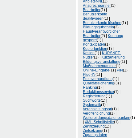
Anbieter-Nr.
(1) |
Ansprechpartner
(1) |
Bearbeiter
(1) |
Benutzerkonto
deaktivieren
(1) |
Benutzerkonto löschen
(1) |
Bildungsgutschein
(2) |
Hauptverantwortlicher
Bearbeiter
(2) |
Kennung
gesperrt
(1) |
Kontaktdaten
(1) |
Kopierfunktion
(1) |
Kosten
(1) |
KURSNET-
Nutzer
(1) |
Kurzanleitung
Bildungsveranstaltung
(1) |
Maßnahmenummer
(1) |
Online-Eingabe
(1) |
PIN
(1) |
Plug-IN
(1) |
Preisverhandlung
(1) |
Qualitätssicherung
(3) |
Ranking
(1) |
Redaktionsservice
(1) |
Registrierung
(1) |
Suchworte
(1) |
Systematik
(1) |
Veranstaltungsort
(1) |
Veröffentlichung
(1) |
Weiterbildungsdatenbanken
(1)
|
XML-Schnittstelle
(1) |
Zertifizierung
(1) |
Zielsetzung
(1) |
Zugangsdaten