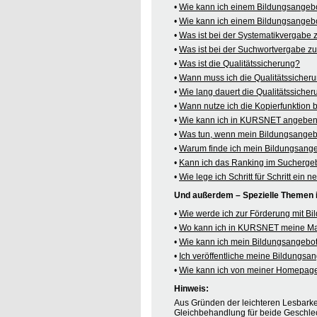
•
Wie kann ich einem Bildungsangeb
•
Wie kann ich einem Bildungsangebo
•
Was ist bei der Systematikvergabe
•
Was ist bei der Suchwortvergabe z
•
Was ist die Qualitätssicherung?
•
Wann muss ich die Qualitätssicher
•
Wie lang dauert die Qualitätssiche
•
Wann nutze ich die Kopierfunktion
•
Wie kann ich in KURSNET angeben,
•
Was tun, wenn mein Bildungsangeb
•
Warum finde ich mein Bildungsang
•
Kann ich das Ranking im Suchergeb
•
Wie lege ich Schritt für Schritt e
Und außerdem – Spezielle Themen
•
Wie werde ich zur Förderung mit B
•
Wo kann ich in KURSNET meine M
•
Wie kann ich mein Bildungsangebot
•
Ich veröffentliche meine Bildungs
•
Wie kann ich von meiner Homepag
Hinweis:
Aus Gründen der leichteren Lesbarkei
Gleichbehandlung für beide Geschlec