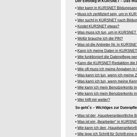
Der Einstieg in KURSNET – Das mü
•
Wer kann in KURSNET Bildungsange
•
Muss ich zertifiziert sein, um in 
•
Wer sucht in KURSNET nach Bildu
•
Kostet KURSNET etwas?
•
Was muss ich tun, um in KURSNET B
•
Wofür brauche ich die PIN?
•
Was ist die Anbieter-Nr. in KURSN
•
Kann ich meine Daten in KURSNET o
•
Wie funktioniert die Datenpflege pe
•
Kann die KURSNET-Redaktion die 
•
Wie oft muss ich meine Angaben i
•
Was kann ich tun, wenn ich meine
•
Was kann ich tun, wenn meine Kenn
•
Wie kann ich mein Benutzerkonto 
•
Wie kann ich mein Benutzerkonto 
•
Wer hilft mir weiter?
So geht`s – Wichtiges zur Datenpf
•
Was ist der „Hauptverantwortliche
•
Was ist ein „Bearbeiter“ in KURSN
•
Wie kann ich den „Hauptverantwortl
•
Wie lege ich Schritt für Schritt ein