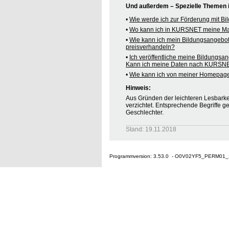
Und außerdem – Spezielle Themen
•
Wie werde ich zur Förderung mit B
•
Wo kann ich in KURSNET meine M
•
Wie kann ich mein Bildungsangebo
preisverhandeln?
•
Ich veröffentliche meine Bildungsa
Kann ich meine Daten nach KURSNE
•
Wie kann ich von meiner Homepag
Hinweis:
Aus Gründen der leichteren Lesbarkei
verzichtet. Entsprechende Begriffe g
Geschlechter.
Stand: 19.11.2018
Programmversion: 3.53.0 - O0V02YF5_PERM01_