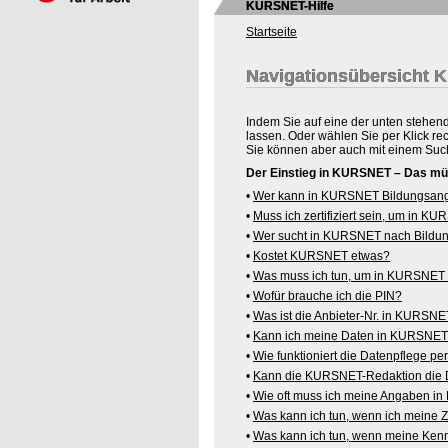
KURSNET-Hilfe
Startseite
Navigationsübersicht
Indem Sie auf eine der unten stehen
lassen. Oder wählen Sie per Klick re
Sie können aber auch mit einem Suc
Der Einstieg in KURSNET – Das mü
•
Wer kann in KURSNET Bildungsange
•
Muss ich zertifiziert sein, um in 
•
Wer sucht in KURSNET nach Bildu
•
Kostet KURSNET etwas?
•
Was muss ich tun, um in KURSNET B
•
Wofür brauche ich die PIN?
•
Was ist die Anbieter-Nr. in KURSN
•
Kann ich meine Daten in KURSNET o
•
Wie funktioniert die Datenpflege pe
•
Kann die KURSNET-Redaktion die 
•
Wie oft muss ich meine Angaben i
•
Was kann ich tun, wenn ich meine
•
Was kann ich tun, wenn meine Kenn