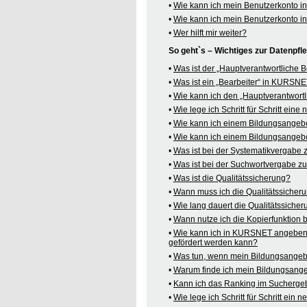
•
Wie kann ich mein Benutzerkonto 
•
Wie kann ich mein Benutzerkonto 
•
Wer hilft mir weiter?
So geht`s – Wichtiges zur Datenpf
•
Was ist der „Hauptverantwortliche
•
Was ist ein „Bearbeiter“ in KURSN
•
Wie kann ich den „Hauptverantwortl
•
Wie lege ich Schritt für Schritt ein
•
Wie kann ich einem Bildungsangeb
•
Wie kann ich einem Bildungsangebo
•
Was ist bei der Systematikvergabe
•
Was ist bei der Suchwortvergabe z
•
Was ist die Qualitätssicherung?
•
Wann muss ich die Qualitätssicher
•
Wie lang dauert die Qualitätssiche
•
Wann nutze ich die Kopierfunktion
•
Wie kann ich in KURSNET angeben,
gefördert werden kann?
•
Was tun, wenn mein Bildungsangeb
•
Warum finde ich mein Bildungsang
•
Kann ich das Ranking im Suchergeb
•
Wie lege ich Schritt für Schritt e