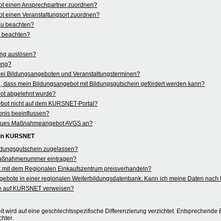
ot einen Ansprechpartner zuordnen?
t einen Veranstaltungsort zuordnen?
 zu beachten?
u beachten?
ung auslösen?
rung?
 bei Bildungsangeboten und Veranstaltungsterminen?
 dass mein Bildungsangebot mit Bildungsgutschein gefördert werden kann?
ot abgelehnt wurde?
ebot nicht auf dem KURSNET-Portal?
nis beeinflussen?
in neues Maßnahmeangebot AVGS an?
 in KURSNET
ildungsgutschein zugelassen?
aßnahmenummer eintragen?
 mit dem Regionalen Einkaufszentrum preisverhandeln?
angebote in einer regionalen Weiterbildungsdatenbank. Kann ich meine Daten na
e auf KURSNET verweisen?
t wird auf eine geschlechtsspezifische Differenzierung verzichtet. Entsprechende B
hter.