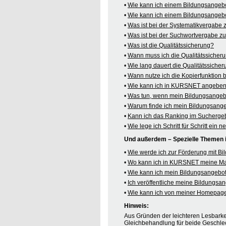
•
Wie kann ich einem Bildungsangeb
•
Wie kann ich einem Bildungsangebo
•
Was ist bei der Systematikvergabe
•
Was ist bei der Suchwortvergabe z
•
Was ist die Qualitätssicherung?
•
Wann muss ich die Qualitätssicher
•
Wie lang dauert die Qualitätssiche
•
Wann nutze ich die Kopierfunktion
•
Wie kann ich in KURSNET angeben,
•
Was tun, wenn mein Bildungsangeb
•
Warum finde ich mein Bildungsang
•
Kann ich das Ranking im Suchergeb
•
Wie lege ich Schritt für Schritt e
Und außerdem – Spezielle Themen
•
Wie werde ich zur Förderung mit B
•
Wo kann ich in KURSNET meine M
•
Wie kann ich mein Bildungsangebot
•
Ich veröffentliche meine Bildungs
•
Wie kann ich von meiner Homepag
Hinweis:
Aus Gründen der leichteren Lesbarkei
Gleichbehandlung für beide Geschlec