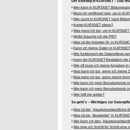
Der Einstieg in KURSNET – Das mü
•
Wer kann in KURSNET Bildungsange
•
Muss ich zertifiziert sein, um in 
•
Wer sucht in KURSNET nach Bildu
•
Kostet KURSNET etwas?
•
Was muss ich tun, um in KURSNET B
•
Wofür brauche ich die PIN?
•
Was ist die Anbieter-Nr. in KURSN
•
Kann ich meine Daten in KURSNET o
•
Wie funktioniert die Datenpflege pe
•
Kann die KURSNET-Redaktion die 
•
Wie oft muss ich meine Angaben i
•
Was kann ich tun, wenn ich meine
•
Was kann ich tun, wenn meine Kenn
•
Wie kann ich mein Benutzerkonto 
•
Wie kann ich mein Benutzerkonto 
•
Wer hilft mir weiter?
So geht`s – Wichtiges zur Datenpf
•
Was ist der „Hauptverantwortliche
•
Was ist ein „Bearbeiter“ in KURSN
•
Wie kann ich den „Hauptverantwortl
•
Wie lege ich Schritt für Schritt ein