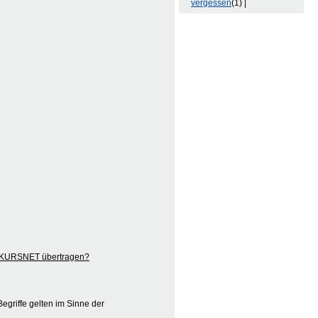
vergessen
(1) |
ch KURSNET übertragen?
egriffe gelten im Sinne der