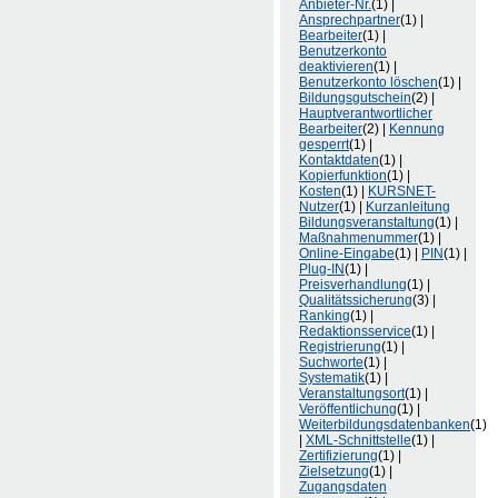
Anbieter-Nr.
(1) |
Ansprechpartner
(1) |
Bearbeiter
(1) |
Benutzerkonto
deaktivieren
(1) |
Benutzerkonto löschen
(1) |
Bildungsgutschein
(2) |
Hauptverantwortlicher
Bearbeiter
(2) |
Kennung
gesperrt
(1) |
Kontaktdaten
(1) |
Kopierfunktion
(1) |
Kosten
(1) |
KURSNET-
Nutzer
(1) |
Kurzanleitung
Bildungsveranstaltung
(1) |
Maßnahmenummer
(1) |
Online-Eingabe
(1) |
PIN
(1) |
Plug-IN
(1) |
Preisverhandlung
(1) |
Qualitätssicherung
(3) |
Ranking
(1) |
Redaktionsservice
(1) |
Registrierung
(1) |
Suchworte
(1) |
Systematik
(1) |
Veranstaltungsort
(1) |
Veröffentlichung
(1) |
Weiterbildungsdatenbanken
(1)
|
XML-Schnittstelle
(1) |
Zertifizierung
(1) |
Zielsetzung
(1) |
Zugangsdaten