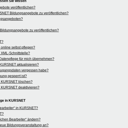
ssen Sie wissen
bote veröffentlichen?
KURSNET Bildungsangebote zu veröffentlichen?
ngsangeboten?
ildungsangebote zu veröffentlichen?
ET?
nline selbst pflegen?
r XML-Schnittstelle?
Datenpflege für mich übernehmen?
n KURSNET aktualisieren?
 Zugangsdaten vergessen habe?
ung gesperrt ist?
in KURSNET löschen?
in KURSNET deaktivieren?
lege in KURSNET
 Bearbeiter“ in KURSNET?
ET?
ichen Bearbeiter“ ändern?
e neue Bildungsveranstaltung an?