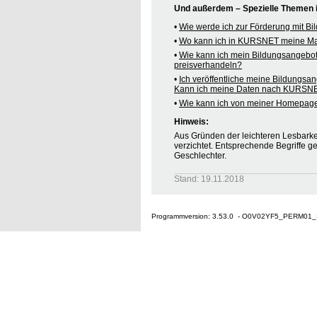
Und außerdem – Spezielle Themen
•
Wie werde ich zur Förderung mit B
•
Wo kann ich in KURSNET meine M
•
Wie kann ich mein Bildungsangebo
preisverhandeln?
•
Ich veröffentliche meine Bildungsa
Kann ich meine Daten nach KURSNE
•
Wie kann ich von meiner Homepag
Hinweis:
Aus Gründen der leichteren Lesbarkei
verzichtet. Entsprechende Begriffe g
Geschlechter.
Stand: 19.11.2018
Programmversion: 3.53.0 - O0V02YF5_PERM01_