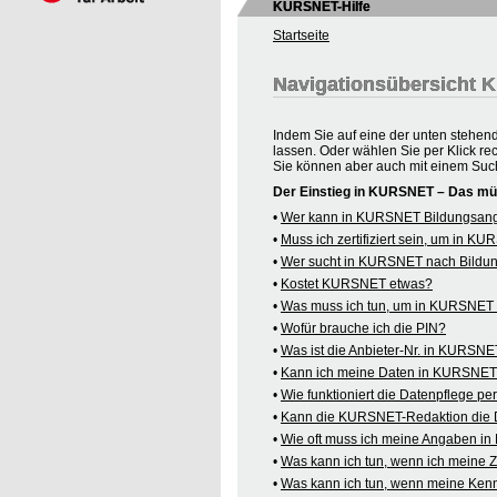
KURSNET-Hilfe
Startseite
Navigationsübersicht
Indem Sie auf eine der unten stehen
lassen. Oder wählen Sie per Klick re
Sie können aber auch mit einem Suc
Der Einstieg in KURSNET – Das mü
•
Wer kann in KURSNET Bildungsange
•
Muss ich zertifiziert sein, um in 
•
Wer sucht in KURSNET nach Bildu
•
Kostet KURSNET etwas?
•
Was muss ich tun, um in KURSNET B
•
Wofür brauche ich die PIN?
•
Was ist die Anbieter-Nr. in KURSN
•
Kann ich meine Daten in KURSNET o
•
Wie funktioniert die Datenpflege pe
•
Kann die KURSNET-Redaktion die 
•
Wie oft muss ich meine Angaben i
•
Was kann ich tun, wenn ich meine
•
Was kann ich tun, wenn meine Kenn