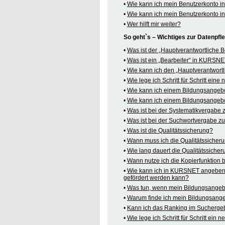
•
Wie kann ich mein Benutzerkonto 
•
Wie kann ich mein Benutzerkonto 
•
Wer hilft mir weiter?
So geht`s – Wichtiges zur Datenpf
•
Was ist der „Hauptverantwortliche
•
Was ist ein „Bearbeiter“ in KURSN
•
Wie kann ich den „Hauptverantwortl
•
Wie lege ich Schritt für Schritt ein
•
Wie kann ich einem Bildungsangeb
•
Wie kann ich einem Bildungsangebo
•
Was ist bei der Systematikvergabe
•
Was ist bei der Suchwortvergabe z
•
Was ist die Qualitätssicherung?
•
Wann muss ich die Qualitätssicher
•
Wie lang dauert die Qualitätssiche
•
Wann nutze ich die Kopierfunktion
•
Wie kann ich in KURSNET angeben,
gefördert werden kann?
•
Was tun, wenn mein Bildungsangeb
•
Warum finde ich mein Bildungsang
•
Kann ich das Ranking im Suchergeb
•
Wie lege ich Schritt für Schritt e