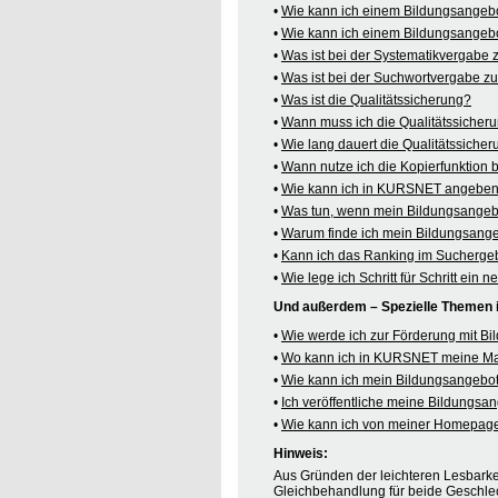
•
Wie kann ich einem Bildungsangeb
•
Wie kann ich einem Bildungsangebo
•
Was ist bei der Systematikvergabe
•
Was ist bei der Suchwortvergabe z
•
Was ist die Qualitätssicherung?
•
Wann muss ich die Qualitätssicher
•
Wie lang dauert die Qualitätssiche
•
Wann nutze ich die Kopierfunktion
•
Wie kann ich in KURSNET angeben,
•
Was tun, wenn mein Bildungsangeb
•
Warum finde ich mein Bildungsang
•
Kann ich das Ranking im Suchergeb
•
Wie lege ich Schritt für Schritt e
Und außerdem – Spezielle Themen
•
Wie werde ich zur Förderung mit B
•
Wo kann ich in KURSNET meine M
•
Wie kann ich mein Bildungsangebot
•
Ich veröffentliche meine Bildungs
•
Wie kann ich von meiner Homepag
Hinweis:
Aus Gründen der leichteren Lesbarkei
Gleichbehandlung für beide Geschlec