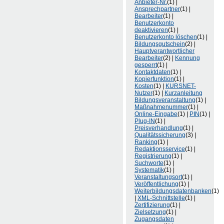
Anbieter-Nr.
(1) |
Ansprechpartner
(1) |
Bearbeiter
(1) |
Benutzerkonto
deaktivieren
(1) |
Benutzerkonto löschen
(1) |
Bildungsgutschein
(2) |
Hauptverantwortlicher
Bearbeiter
(2) |
Kennung
gesperrt
(1) |
Kontaktdaten
(1) |
Kopierfunktion
(1) |
Kosten
(1) |
KURSNET-
Nutzer
(1) |
Kurzanleitung
Bildungsveranstaltung
(1) |
Maßnahmenummer
(1) |
Online-Eingabe
(1) |
PIN
(1) |
Plug-IN
(1) |
Preisverhandlung
(1) |
Qualitätssicherung
(3) |
Ranking
(1) |
Redaktionsservice
(1) |
Registrierung
(1) |
Suchworte
(1) |
Systematik
(1) |
Veranstaltungsort
(1) |
Veröffentlichung
(1) |
Weiterbildungsdatenbanken
(1)
|
XML-Schnittstelle
(1) |
Zertifizierung
(1) |
Zielsetzung
(1) |
Zugangsdaten