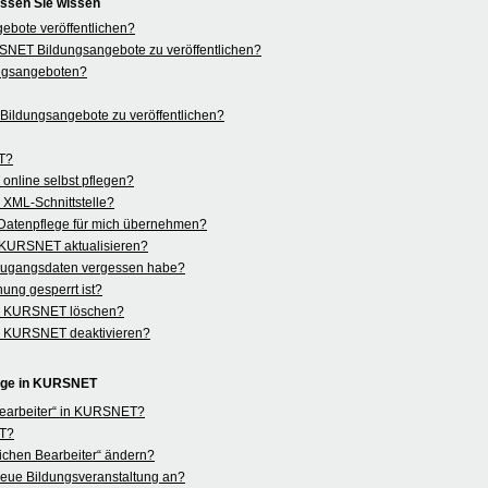
ssen Sie wissen
bote veröffentlichen?
KURSNET Bildungsangebote zu veröffentlichen?
ngsangeboten?
ildungsangebote zu veröffentlichen?
ET?
nline selbst pflegen?
r XML-Schnittstelle?
Datenpflege für mich übernehmen?
n KURSNET aktualisieren?
 Zugangsdaten vergessen habe?
ung gesperrt ist?
in KURSNET löschen?
in KURSNET deaktivieren?
lege in KURSNET
 Bearbeiter“ in KURSNET?
ET?
ichen Bearbeiter“ ändern?
e neue Bildungsveranstaltung an?