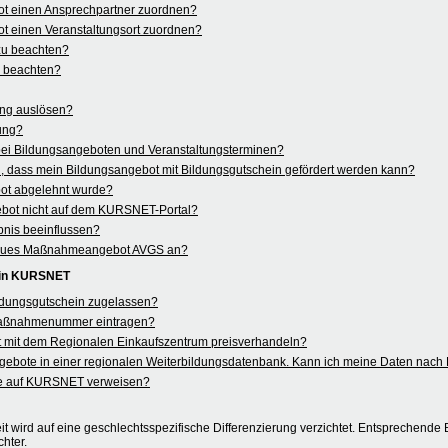
ot einen Ansprechpartner zuordnen?
t einen Veranstaltungsort zuordnen?
 zu beachten?
u beachten?
ung auslösen?
rung?
 bei Bildungsangeboten und Veranstaltungsterminen?
 dass mein Bildungsangebot mit Bildungsgutschein gefördert werden kann?
ot abgelehnt wurde?
ebot nicht auf dem KURSNET-Portal?
nis beeinflussen?
in neues Maßnahmeangebot AVGS an?
 in KURSNET
ildungsgutschein zugelassen?
aßnahmenummer eintragen?
 mit dem Regionalen Einkaufszentrum preisverhandeln?
angebote in einer regionalen Weiterbildungsdatenbank. Kann ich meine Daten na
e auf KURSNET verweisen?
t wird auf eine geschlechtsspezifische Differenzierung verzichtet. Entsprechende B
hter.