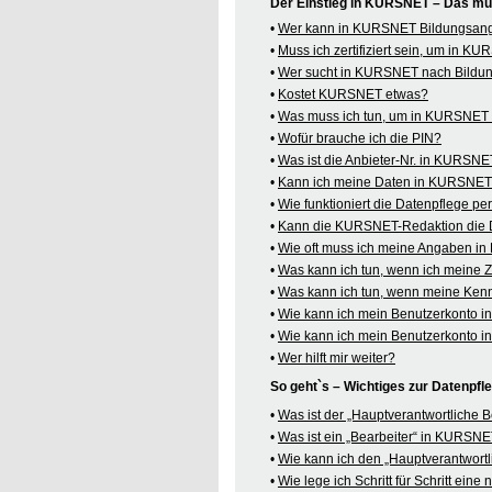
Der Einstieg in KURSNET – Das mü
•
Wer kann in KURSNET Bildungsange
•
Muss ich zertifiziert sein, um in 
•
Wer sucht in KURSNET nach Bildu
•
Kostet KURSNET etwas?
•
Was muss ich tun, um in KURSNET B
•
Wofür brauche ich die PIN?
•
Was ist die Anbieter-Nr. in KURSN
•
Kann ich meine Daten in KURSNET o
•
Wie funktioniert die Datenpflege pe
•
Kann die KURSNET-Redaktion die 
•
Wie oft muss ich meine Angaben i
•
Was kann ich tun, wenn ich meine
•
Was kann ich tun, wenn meine Kenn
•
Wie kann ich mein Benutzerkonto 
•
Wie kann ich mein Benutzerkonto 
•
Wer hilft mir weiter?
So geht`s – Wichtiges zur Datenpf
•
Was ist der „Hauptverantwortliche
•
Was ist ein „Bearbeiter“ in KURSN
•
Wie kann ich den „Hauptverantwortl
•
Wie lege ich Schritt für Schritt ein