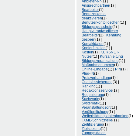
Anbieter-Nr.
(1) |
Ansprechpartner
(1) |
Bearbeiter
(1) |
Benutzerkonto
deaktivieren
(1) |
Benutzerkonto löschen
(1) |
Bildungsgutschein
(2) |
Hauptverantwortlicher
Bearbeiter
(2) |
Kennung
gesperrt
(1) |
Kontaktdaten
(1) |
Kopierfunktion
(1) |
Kosten
(1) |
KURSNET-
Nutzer
(1) |
Kurzanleitung
Bildungsveranstaltung
(1) |
Maßnahmenummer
(1) |
Online-Eingabe
(1) |
PIN
(1) |
Plug-IN
(1) |
Preisverhandlung
(1) |
Qualitätssicherung
(3) |
Ranking
(1) |
Redaktionsservice
(1) |
Registrierung
(1) |
Suchworte
(1) |
Systematik
(1) |
Veranstaltungsort
(1) |
Veröffentlichung
(1) |
Weiterbildungsdatenbanken
(1)
|
XML-Schnittstelle
(1) |
Zertifizierung
(1) |
Zielsetzung
(1) |
Zugangsdaten