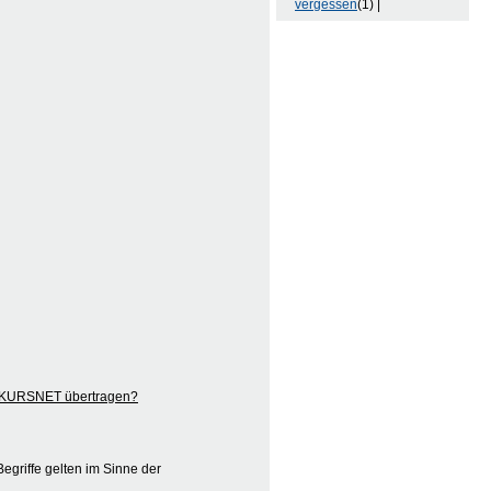
vergessen
(1) |
ch KURSNET übertragen?
egriffe gelten im Sinne der