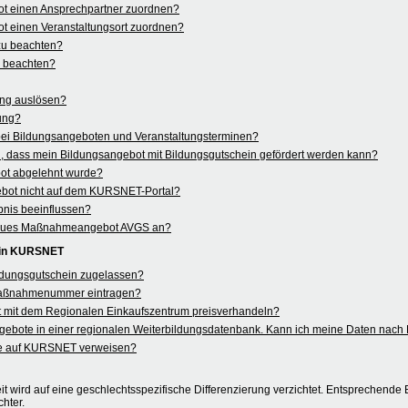
ot einen Ansprechpartner zuordnen?
t einen Veranstaltungsort zuordnen?
 zu beachten?
u beachten?
ung auslösen?
rung?
 bei Bildungsangeboten und Veranstaltungsterminen?
 dass mein Bildungsangebot mit Bildungsgutschein gefördert werden kann?
ot abgelehnt wurde?
ebot nicht auf dem KURSNET-Portal?
nis beeinflussen?
in neues Maßnahmeangebot AVGS an?
 in KURSNET
ildungsgutschein zugelassen?
aßnahmenummer eintragen?
 mit dem Regionalen Einkaufszentrum preisverhandeln?
angebote in einer regionalen Weiterbildungsdatenbank. Kann ich meine Daten na
e auf KURSNET verweisen?
t wird auf eine geschlechtsspezifische Differenzierung verzichtet. Entsprechende B
hter.