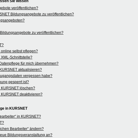
ssen Sie wissen
bote veröffentlichen?
KURSNET Bildungsangebote zu veröffentlichen?
ngsangeboten?
ildungsangebote zu veröffentlichen?
ET?
nline selbst pflegen?
r XML-Schnittstelle?
Datenpflege für mich übernehmen?
n KURSNET aktualisieren?
 Zugangsdaten vergessen habe?
ung gesperrt ist?
in KURSNET löschen?
in KURSNET deaktivieren?
lege in KURSNET
 Bearbeiter“ in KURSNET?
ET?
ichen Bearbeiter“ ändern?
e neue Bildungsveranstaltung an?