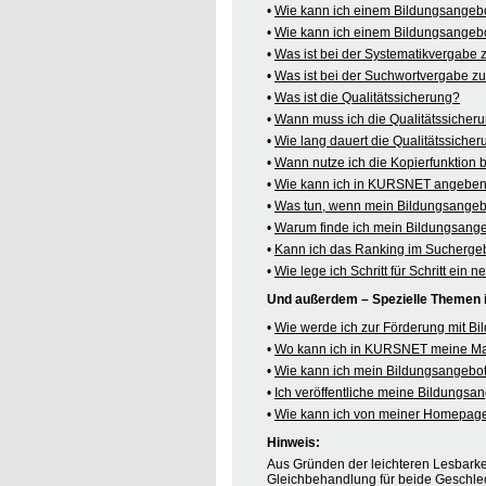
•
Wie kann ich einem Bildungsangeb
•
Wie kann ich einem Bildungsangebo
•
Was ist bei der Systematikvergabe
•
Was ist bei der Suchwortvergabe z
•
Was ist die Qualitätssicherung?
•
Wann muss ich die Qualitätssicher
•
Wie lang dauert die Qualitätssiche
•
Wann nutze ich die Kopierfunktion
•
Wie kann ich in KURSNET angeben,
•
Was tun, wenn mein Bildungsangeb
•
Warum finde ich mein Bildungsang
•
Kann ich das Ranking im Suchergeb
•
Wie lege ich Schritt für Schritt e
Und außerdem – Spezielle Themen
•
Wie werde ich zur Förderung mit B
•
Wo kann ich in KURSNET meine M
•
Wie kann ich mein Bildungsangebot
•
Ich veröffentliche meine Bildungs
•
Wie kann ich von meiner Homepag
Hinweis:
Aus Gründen der leichteren Lesbarkei
Gleichbehandlung für beide Geschlec