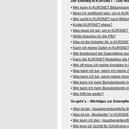
Der Einstieg in KURSNET – Das mü
•
Wer kann in KURSNET Bildungsange
•
Muss ich zertifiziert sein, um in 
•
Wer sucht in KURSNET nach Bildu
•
Kostet KURSNET etwas?
•
Was muss ich tun, um in KURSNET B
•
Wofür brauche ich die PIN?
•
Was ist die Anbieter-Nr. in KURSN
•
Kann ich meine Daten in KURSNET o
•
Wie funktioniert die Datenpflege pe
•
Kann die KURSNET-Redaktion die 
•
Wie oft muss ich meine Angaben i
•
Was kann ich tun, wenn ich meine
•
Was kann ich tun, wenn meine Kenn
•
Wie kann ich mein Benutzerkonto 
•
Wie kann ich mein Benutzerkonto 
•
Wer hilft mir weiter?
So geht`s – Wichtiges zur Datenpf
•
Was ist der „Hauptverantwortliche
•
Was ist ein „Bearbeiter“ in KURSN
•
Wie kann ich den „Hauptverantwortl
•
Wie lege ich Schritt für Schritt ein