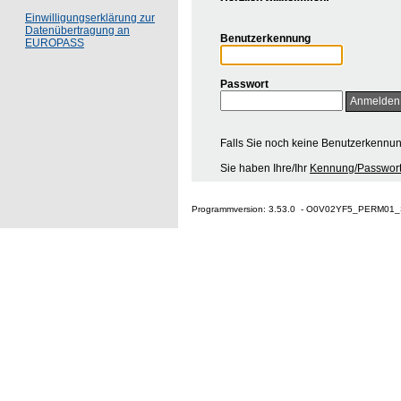
Einwilligungserklärung zur
Datenübertragung an
Benutzerkennung
EUROPASS
Passwort
Falls Sie noch keine Benutzerkennu
Sie haben Ihre/Ihr
Kennung/Passwort
Programmversion: 3.53.0 - O0V02YF5_PERM01_