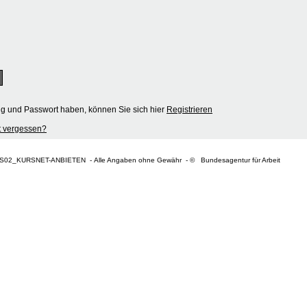
ng und Passwort haben, können Sie sich hier
Registrieren
 vergessen?
S02_KURSNET-ANBIETEN - Alle Angaben ohne Gewähr - © Bundesagentur für Arbeit