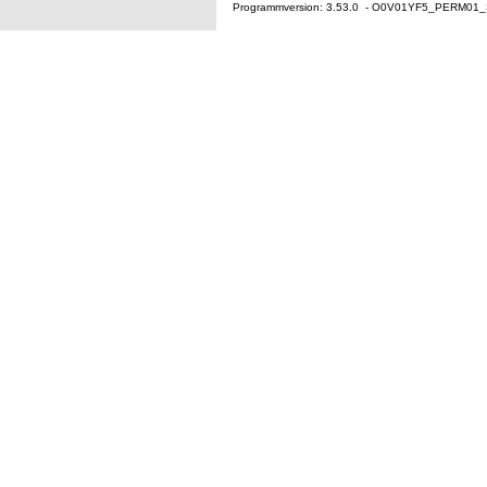
Programmversion: 3.53.0 - O0V01YF5_PERM01_