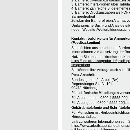
2. Barriere: Diverse Auswahlboxen b
3. Barriere: Interaktionen über Tabul
4. Barriere: Zahlreiche Bildelement
5. Barriere: Druckausgaben als PDF
Barrierefreiheit
Zeitplan der Barrierefreien Alternative
Umfangreiche Such- und Anzeigeteil
neuen Website „Weiterbildungssuche
Kontaktmöglichkeiten für Anmerkung
(Feedbackoption)
Sie möchten uns bestehende Barrie
Informationen zur Umsetzung der Barr
Nutzen Sie unser elektronisches Kont
https://con.arbeitsagentur.de/prod/ap
scope=form
Sie können ihre Anfrage auch schrift
Post-Anschrift
Bundesagentur für Arbeit (BA)
Regensburger Straße 104
90478 Nürnberg
Für
telefonische Mitteilungen
verwen
Für Arbeitnehmer: 0800 4 5555-00(ko
Für Arbeitgeber: 0800 4 5555-20(kost
Gebärdentelefonie und Schrifttelefo
Für Menschen mit Hörbeeinträchtigung
Hörgeschädigte.
Link zu weiteren Informationen zum S
https://www.arbeitsagentur.de/mensc
mit-hoerbeeintraechtigungen