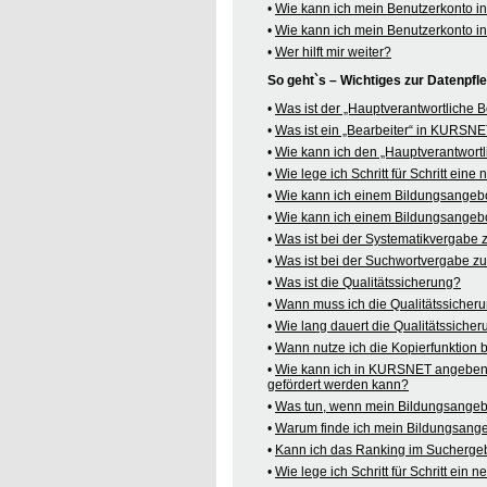
•
Wie kann ich mein Benutzerkonto 
•
Wie kann ich mein Benutzerkonto 
•
Wer hilft mir weiter?
So geht`s – Wichtiges zur Datenpf
•
Was ist der „Hauptverantwortliche
•
Was ist ein „Bearbeiter“ in KURSN
•
Wie kann ich den „Hauptverantwortl
•
Wie lege ich Schritt für Schritt ein
•
Wie kann ich einem Bildungsangeb
•
Wie kann ich einem Bildungsangebo
•
Was ist bei der Systematikvergabe
•
Was ist bei der Suchwortvergabe z
•
Was ist die Qualitätssicherung?
•
Wann muss ich die Qualitätssicher
•
Wie lang dauert die Qualitätssiche
•
Wann nutze ich die Kopierfunktion
•
Wie kann ich in KURSNET angeben,
gefördert werden kann?
•
Was tun, wenn mein Bildungsangeb
•
Warum finde ich mein Bildungsang
•
Kann ich das Ranking im Suchergeb
•
Wie lege ich Schritt für Schritt e