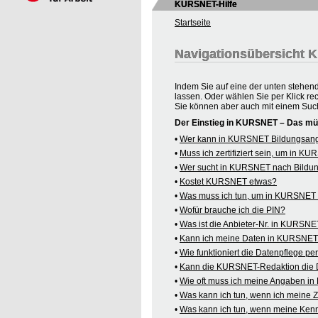
KURSNET-Hilfe
Startseite
Navigationsübersicht
Indem Sie auf eine der unten stehen
lassen. Oder wählen Sie per Klick re
Sie können aber auch mit einem Suc
Der Einstieg in KURSNET – Das mü
•
Wer kann in KURSNET Bildungsange
•
Muss ich zertifiziert sein, um in 
•
Wer sucht in KURSNET nach Bildu
•
Kostet KURSNET etwas?
•
Was muss ich tun, um in KURSNET B
•
Wofür brauche ich die PIN?
•
Was ist die Anbieter-Nr. in KURSN
•
Kann ich meine Daten in KURSNET o
•
Wie funktioniert die Datenpflege pe
•
Kann die KURSNET-Redaktion die 
•
Wie oft muss ich meine Angaben i
•
Was kann ich tun, wenn ich meine
•
Was kann ich tun, wenn meine Kenn