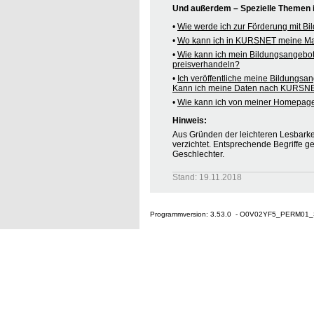
Und außerdem – Spezielle Themen
•
Wie werde ich zur Förderung mit B
•
Wo kann ich in KURSNET meine M
•
Wie kann ich mein Bildungsangebo
preisverhandeln?
•
Ich veröffentliche meine Bildungsa
Kann ich meine Daten nach KURSNE
•
Wie kann ich von meiner Homepag
Hinweis:
Aus Gründen der leichteren Lesbarkei
verzichtet. Entsprechende Begriffe g
Geschlechter.
Stand: 19.11.2018
Programmversion: 3.53.0 - O0V02YF5_PERM01_