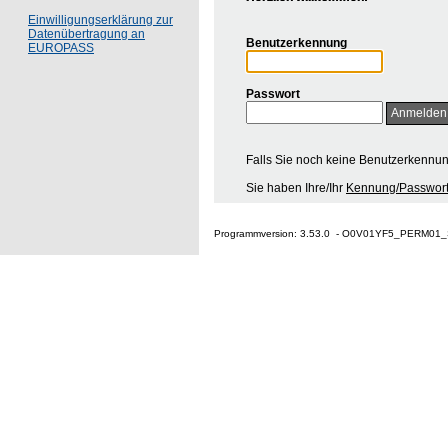
Einwilligungserklärung zur
Datenübertragung an
Benutzerkennung
EUROPASS
Passwort
Falls Sie noch keine Benutzerkennu
Sie haben Ihre/Ihr
Kennung/Passwort
Programmversion: 3.53.0 - O0V01YF5_PERM01_