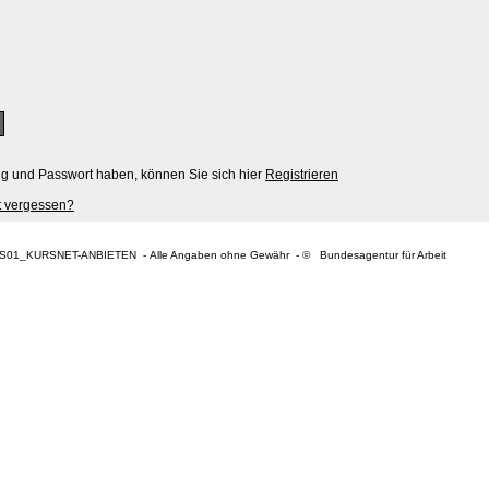
ng und Passwort haben, können Sie sich hier
Registrieren
 vergessen?
S01_KURSNET-ANBIETEN - Alle Angaben ohne Gewähr - © Bundesagentur für Arbeit