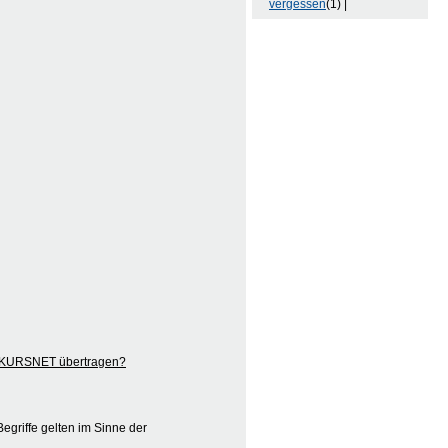
vergessen
(1) |
ch KURSNET übertragen?
egriffe gelten im Sinne der