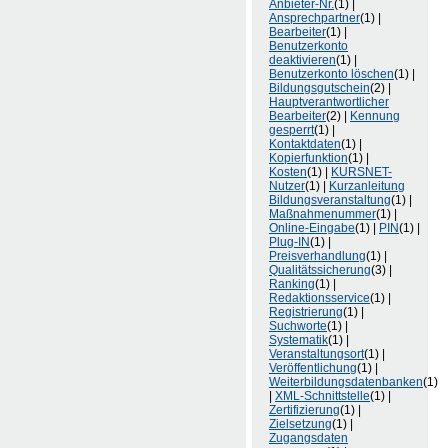
Anbieter-Nr.
(1) |
Ansprechpartner
(1) |
Bearbeiter
(1) |
Benutzerkonto
deaktivieren
(1) |
Benutzerkonto löschen
(1) |
Bildungsgutschein
(2) |
Hauptverantwortlicher
Bearbeiter
(2) |
Kennung
gesperrt
(1) |
Kontaktdaten
(1) |
Kopierfunktion
(1) |
Kosten
(1) |
KURSNET-
Nutzer
(1) |
Kurzanleitung
Bildungsveranstaltung
(1) |
Maßnahmenummer
(1) |
Online-Eingabe
(1) |
PIN
(1) |
Plug-IN
(1) |
Preisverhandlung
(1) |
Qualitätssicherung
(3) |
Ranking
(1) |
Redaktionsservice
(1) |
Registrierung
(1) |
Suchworte
(1) |
Systematik
(1) |
Veranstaltungsort
(1) |
Veröffentlichung
(1) |
Weiterbildungsdatenbanken
(1)
|
XML-Schnittstelle
(1) |
Zertifizierung
(1) |
Zielsetzung
(1) |
Zugangsdaten