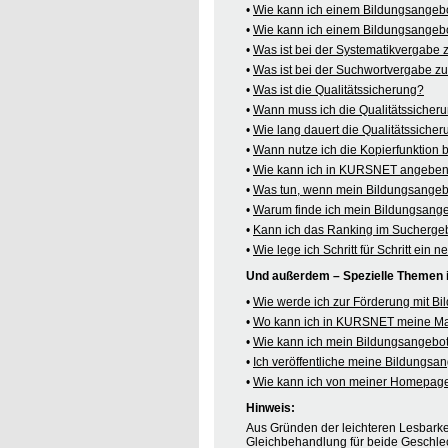
•
Wie kann ich einem Bildungsangeb
•
Wie kann ich einem Bildungsangebo
•
Was ist bei der Systematikvergabe
•
Was ist bei der Suchwortvergabe z
•
Was ist die Qualitätssicherung?
•
Wann muss ich die Qualitätssicher
•
Wie lang dauert die Qualitätssiche
•
Wann nutze ich die Kopierfunktion
•
Wie kann ich in KURSNET angeben,
•
Was tun, wenn mein Bildungsangeb
•
Warum finde ich mein Bildungsang
•
Kann ich das Ranking im Suchergeb
•
Wie lege ich Schritt für Schritt e
Und außerdem – Spezielle Themen
•
Wie werde ich zur Förderung mit B
•
Wo kann ich in KURSNET meine M
•
Wie kann ich mein Bildungsangebot
•
Ich veröffentliche meine Bildungs
•
Wie kann ich von meiner Homepag
Hinweis:
Aus Gründen der leichteren Lesbarkei
Gleichbehandlung für beide Geschlec