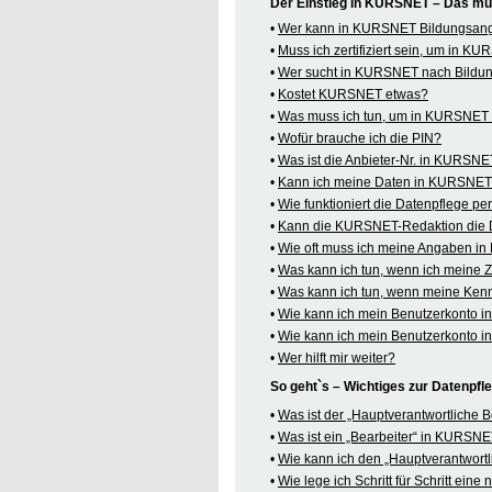
Der Einstieg in KURSNET – Das mü
•
Wer kann in KURSNET Bildungsange
•
Muss ich zertifiziert sein, um in 
•
Wer sucht in KURSNET nach Bildu
•
Kostet KURSNET etwas?
•
Was muss ich tun, um in KURSNET B
•
Wofür brauche ich die PIN?
•
Was ist die Anbieter-Nr. in KURSN
•
Kann ich meine Daten in KURSNET o
•
Wie funktioniert die Datenpflege pe
•
Kann die KURSNET-Redaktion die 
•
Wie oft muss ich meine Angaben i
•
Was kann ich tun, wenn ich meine
•
Was kann ich tun, wenn meine Kenn
•
Wie kann ich mein Benutzerkonto 
•
Wie kann ich mein Benutzerkonto 
•
Wer hilft mir weiter?
So geht`s – Wichtiges zur Datenpf
•
Was ist der „Hauptverantwortliche
•
Was ist ein „Bearbeiter“ in KURSN
•
Wie kann ich den „Hauptverantwortl
•
Wie lege ich Schritt für Schritt ein