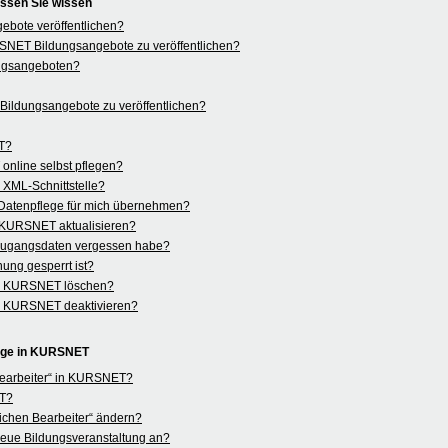
ssen Sie wissen
bote veröffentlichen?
KURSNET Bildungsangebote zu veröffentlichen?
ngsangeboten?
ildungsangebote zu veröffentlichen?
ET?
nline selbst pflegen?
r XML-Schnittstelle?
Datenpflege für mich übernehmen?
n KURSNET aktualisieren?
 Zugangsdaten vergessen habe?
ung gesperrt ist?
in KURSNET löschen?
in KURSNET deaktivieren?
lege in KURSNET
 Bearbeiter“ in KURSNET?
ET?
ichen Bearbeiter“ ändern?
e neue Bildungsveranstaltung an?