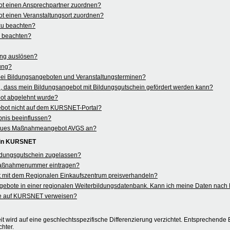
ot einen Ansprechpartner zuordnen?
t einen Veranstaltungsort zuordnen?
 zu beachten?
u beachten?
ung auslösen?
rung?
 bei Bildungsangeboten und Veranstaltungsterminen?
 dass mein Bildungsangebot mit Bildungsgutschein gefördert werden kann?
ot abgelehnt wurde?
ebot nicht auf dem KURSNET-Portal?
nis beeinflussen?
in neues Maßnahmeangebot AVGS an?
 in KURSNET
ildungsgutschein zugelassen?
aßnahmenummer eintragen?
 mit dem Regionalen Einkaufszentrum preisverhandeln?
angebote in einer regionalen Weiterbildungsdatenbank. Kann ich meine Daten na
e auf KURSNET verweisen?
t wird auf eine geschlechtsspezifische Differenzierung verzichtet. Entsprechende B
hter.