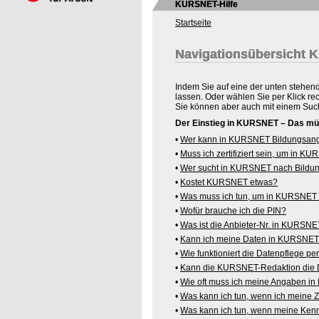
KURSNET-Hilfe
Startseite
Navigationsübersicht
Indem Sie auf eine der unten stehen
lassen. Oder wählen Sie per Klick re
Sie können aber auch mit einem Suc
Der Einstieg in KURSNET – Das mü
•
Wer kann in KURSNET Bildungsange
•
Muss ich zertifiziert sein, um in 
•
Wer sucht in KURSNET nach Bildu
•
Kostet KURSNET etwas?
•
Was muss ich tun, um in KURSNET B
•
Wofür brauche ich die PIN?
•
Was ist die Anbieter-Nr. in KURSN
•
Kann ich meine Daten in KURSNET o
•
Wie funktioniert die Datenpflege pe
•
Kann die KURSNET-Redaktion die 
•
Wie oft muss ich meine Angaben i
•
Was kann ich tun, wenn ich meine
•
Was kann ich tun, wenn meine Kenn