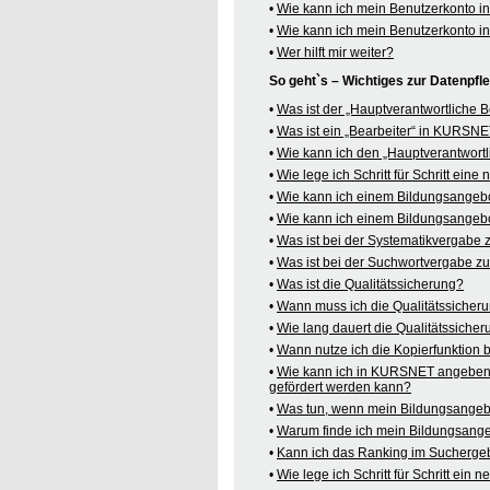
•
Wie kann ich mein Benutzerkonto 
•
Wie kann ich mein Benutzerkonto 
•
Wer hilft mir weiter?
So geht`s – Wichtiges zur Datenpf
•
Was ist der „Hauptverantwortliche
•
Was ist ein „Bearbeiter“ in KURSN
•
Wie kann ich den „Hauptverantwortl
•
Wie lege ich Schritt für Schritt ein
•
Wie kann ich einem Bildungsangeb
•
Wie kann ich einem Bildungsangebo
•
Was ist bei der Systematikvergabe
•
Was ist bei der Suchwortvergabe z
•
Was ist die Qualitätssicherung?
•
Wann muss ich die Qualitätssicher
•
Wie lang dauert die Qualitätssiche
•
Wann nutze ich die Kopierfunktion
•
Wie kann ich in KURSNET angeben,
gefördert werden kann?
•
Was tun, wenn mein Bildungsangeb
•
Warum finde ich mein Bildungsang
•
Kann ich das Ranking im Suchergeb
•
Wie lege ich Schritt für Schritt e