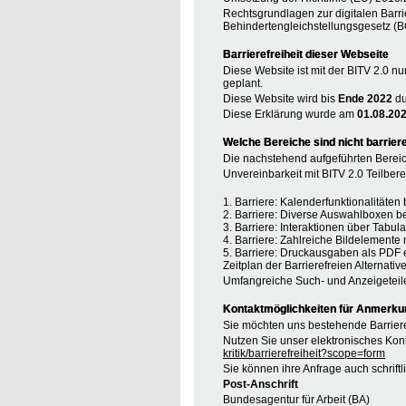
Rechtsgrundlagen zur digitalen Barri
Behindertengleichstellungsgesetz (B
Barrierefreiheit dieser Webseite
Diese Website ist mit der BITV 2.0 nu
geplant.
Diese Website wird bis
Ende 2022
du
Diese Erklärung wurde am
01.08.20
Welche Bereiche sind nicht barriere
Die nachstehend aufgeführten Bereic
Unvereinbarkeit mit BITV 2.0 Teilberei
1. Barriere: Kalenderfunktionalitäte
2. Barriere: Diverse Auswahlboxen b
3. Barriere: Interaktionen über Tabul
4. Barriere: Zahlreiche Bildelement
5. Barriere: Druckausgaben als PDF 
Zeitplan der Barrierefreien Alternative
Umfangreiche Such- und Anzeigeteil
Kontaktmöglichkeiten für Anmerkung
Sie möchten uns bestehende Barriere
Nutzen Sie unser elektronisches Kont
kritik/barrierefreiheit?scope=form
Sie können ihre Anfrage auch schrift
Post-Anschrift
Bundesagentur für Arbeit (BA)