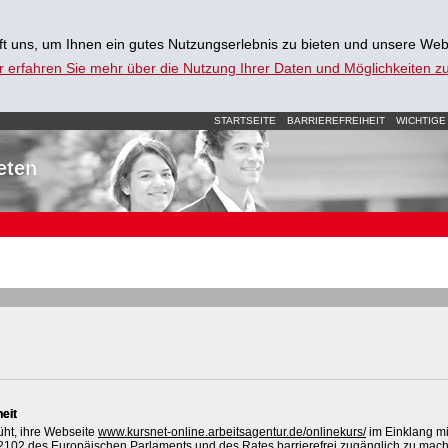
t uns, um Ihnen ein gutes Nutzungserlebnis zu bieten und unsere Web
r erfahren Sie mehr über die Nutzung Ihrer Daten und Möglichkeiten 
STARTSEITE
BARRIEREFREIHEIT
WICHTIGE
eten
heit
üht, ihre Webseite
www.kursnet-online.arbeitsagentur.de/onlinekurs/
im Einklang mi
2102 des Europäischen Parlaments und des Rates barrierefrei zugänglich zu mac