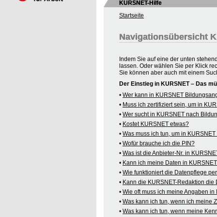
KURSNET-Hilfe
Startseite
Navigationsübersicht
Indem Sie auf eine der unten stehen
lassen. Oder wählen Sie per Klick re
Sie können aber auch mit einem Suc
Der Einstieg in KURSNET – Das mü
•
Wer kann in KURSNET Bildungsange
•
Muss ich zertifiziert sein, um in 
•
Wer sucht in KURSNET nach Bildu
•
Kostet KURSNET etwas?
•
Was muss ich tun, um in KURSNET B
•
Wofür brauche ich die PIN?
•
Was ist die Anbieter-Nr. in KURSN
•
Kann ich meine Daten in KURSNET o
•
Wie funktioniert die Datenpflege pe
•
Kann die KURSNET-Redaktion die 
•
Wie oft muss ich meine Angaben i
•
Was kann ich tun, wenn ich meine
•
Was kann ich tun, wenn meine Kenn