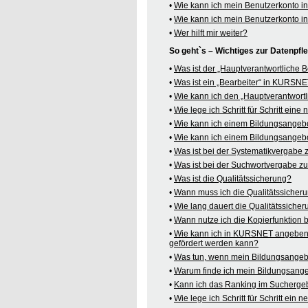
•
Wie kann ich mein Benutzerkonto 
•
Wie kann ich mein Benutzerkonto 
•
Wer hilft mir weiter?
So geht`s – Wichtiges zur Datenpf
•
Was ist der „Hauptverantwortliche
•
Was ist ein „Bearbeiter“ in KURSN
•
Wie kann ich den „Hauptverantwortl
•
Wie lege ich Schritt für Schritt ein
•
Wie kann ich einem Bildungsangeb
•
Wie kann ich einem Bildungsangebo
•
Was ist bei der Systematikvergabe
•
Was ist bei der Suchwortvergabe z
•
Was ist die Qualitätssicherung?
•
Wann muss ich die Qualitätssicher
•
Wie lang dauert die Qualitätssiche
•
Wann nutze ich die Kopierfunktion
•
Wie kann ich in KURSNET angeben,
gefördert werden kann?
•
Was tun, wenn mein Bildungsangeb
•
Warum finde ich mein Bildungsang
•
Kann ich das Ranking im Suchergeb
•
Wie lege ich Schritt für Schritt e