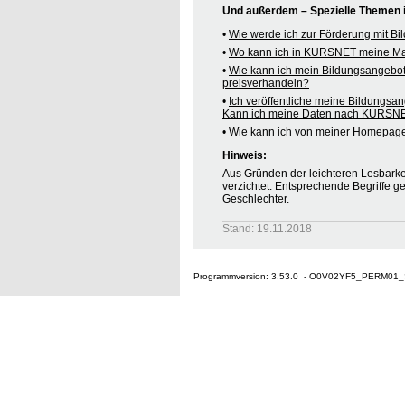
Und außerdem – Spezielle Themen
•
Wie werde ich zur Förderung mit B
•
Wo kann ich in KURSNET meine M
•
Wie kann ich mein Bildungsangebo
preisverhandeln?
•
Ich veröffentliche meine Bildungsa
Kann ich meine Daten nach KURSNE
•
Wie kann ich von meiner Homepag
Hinweis:
Aus Gründen der leichteren Lesbarkei
verzichtet. Entsprechende Begriffe g
Geschlechter.
Stand: 19.11.2018
Programmversion: 3.53.0 - O0V02YF5_PERM01_