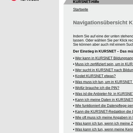
KURSNET-Hilfe
Startseite
Navigationsübersicht
Indem Sie auf eine der unten stehen
lassen. Oder wählen Sie per Klick re
Sie können aber auch mit einem Suc
Der Einstieg in KURSNET – Das mü
•
Wer kann in KURSNET Bildungsange
•
Muss ich zertifiziert sein, um in 
•
Wer sucht in KURSNET nach Bildu
•
Kostet KURSNET etwas?
•
Was muss ich tun, um in KURSNET B
•
Wofür brauche ich die PIN?
•
Was ist die Anbieter-Nr. in KURSN
•
Kann ich meine Daten in KURSNET o
•
Wie funktioniert die Datenpflege pe
•
Kann die KURSNET-Redaktion die 
•
Wie oft muss ich meine Angaben i
•
Was kann ich tun, wenn ich meine
•
Was kann ich tun, wenn meine Kenn