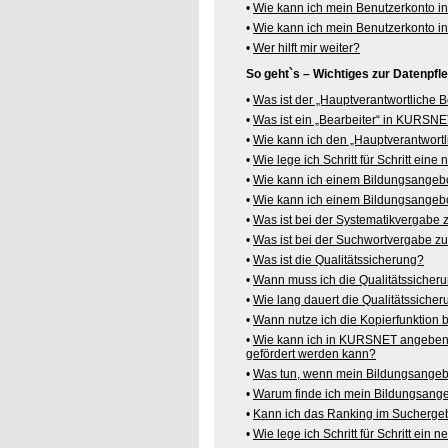
•
Wie kann ich mein Benutzerkonto 
•
Wie kann ich mein Benutzerkonto 
•
Wer hilft mir weiter?
So geht`s – Wichtiges zur Datenpf
•
Was ist der „Hauptverantwortliche
•
Was ist ein „Bearbeiter“ in KURSN
•
Wie kann ich den „Hauptverantwortl
•
Wie lege ich Schritt für Schritt ein
•
Wie kann ich einem Bildungsangeb
•
Wie kann ich einem Bildungsangebo
•
Was ist bei der Systematikvergabe
•
Was ist bei der Suchwortvergabe z
•
Was ist die Qualitätssicherung?
•
Wann muss ich die Qualitätssicher
•
Wie lang dauert die Qualitätssiche
•
Wann nutze ich die Kopierfunktion
•
Wie kann ich in KURSNET angeben,
gefördert werden kann?
•
Was tun, wenn mein Bildungsangeb
•
Warum finde ich mein Bildungsang
•
Kann ich das Ranking im Suchergeb
•
Wie lege ich Schritt für Schritt e