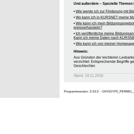
Und außerdem – Spezielle Themen
•
Wie werde ich zur Förderung mit B
•
Wo kann ich in KURSNET meine M
•
Wie kann ich mein Bildungsangebo
preisverhandeln?
•
Ich veröffentliche meine Bildungsa
Kann ich meine Daten nach KURSNE
•
Wie kann ich von meiner Homepag
Hinweis:
Aus Gründen der leichteren Lesbarkei
verzichtet. Entsprechende Begriffe g
Geschlechter.
Stand: 19.11.2018
Programmversion: 3.53.0 - O0V02YF5_PERM01_