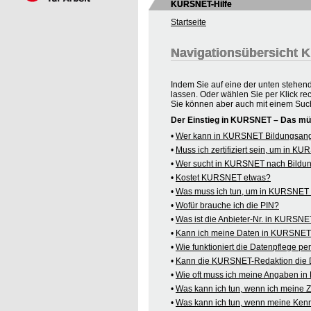
KURSNET-Hilfe
Startseite
Navigationsübersicht
Indem Sie auf eine der unten stehen
lassen. Oder wählen Sie per Klick re
Sie können aber auch mit einem Suc
Der Einstieg in KURSNET – Das mü
•
Wer kann in KURSNET Bildungsange
•
Muss ich zertifiziert sein, um in 
•
Wer sucht in KURSNET nach Bildu
•
Kostet KURSNET etwas?
•
Was muss ich tun, um in KURSNET B
•
Wofür brauche ich die PIN?
•
Was ist die Anbieter-Nr. in KURSN
•
Kann ich meine Daten in KURSNET o
•
Wie funktioniert die Datenpflege pe
•
Kann die KURSNET-Redaktion die 
•
Wie oft muss ich meine Angaben i
•
Was kann ich tun, wenn ich meine
•
Was kann ich tun, wenn meine Kenn