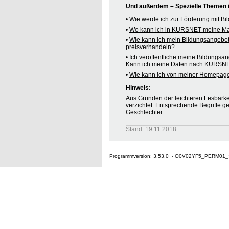
Und außerdem – Spezielle Themen
•
Wie werde ich zur Förderung mit B
•
Wo kann ich in KURSNET meine M
•
Wie kann ich mein Bildungsangebo
preisverhandeln?
•
Ich veröffentliche meine Bildungsa
Kann ich meine Daten nach KURSNE
•
Wie kann ich von meiner Homepag
Hinweis:
Aus Gründen der leichteren Lesbarkei
verzichtet. Entsprechende Begriffe g
Geschlechter.
Stand: 19.11.2018
Programmversion: 3.53.0 - O0V02YF5_PERM01_