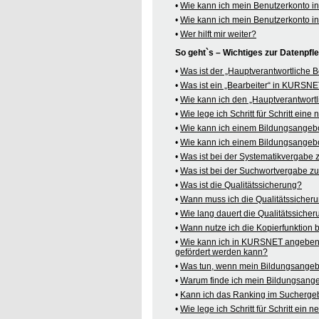
•
Wie kann ich mein Benutzerkonto 
•
Wie kann ich mein Benutzerkonto 
•
Wer hilft mir weiter?
So geht`s – Wichtiges zur Datenpf
•
Was ist der „Hauptverantwortliche
•
Was ist ein „Bearbeiter“ in KURSN
•
Wie kann ich den „Hauptverantwortl
•
Wie lege ich Schritt für Schritt ein
•
Wie kann ich einem Bildungsangeb
•
Wie kann ich einem Bildungsangebo
•
Was ist bei der Systematikvergabe
•
Was ist bei der Suchwortvergabe z
•
Was ist die Qualitätssicherung?
•
Wann muss ich die Qualitätssicher
•
Wie lang dauert die Qualitätssiche
•
Wann nutze ich die Kopierfunktion
•
Wie kann ich in KURSNET angeben,
gefördert werden kann?
•
Was tun, wenn mein Bildungsangeb
•
Warum finde ich mein Bildungsang
•
Kann ich das Ranking im Suchergeb
•
Wie lege ich Schritt für Schritt e