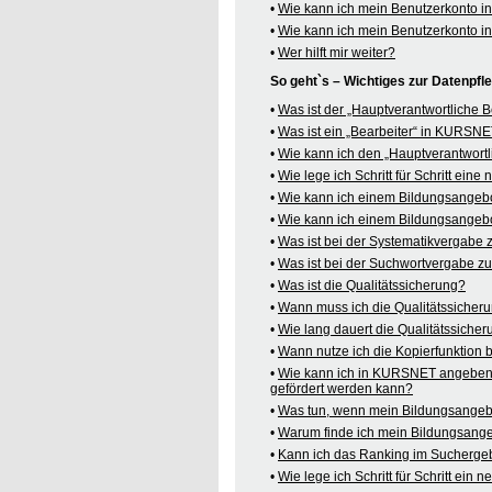
•
Wie kann ich mein Benutzerkonto 
•
Wie kann ich mein Benutzerkonto 
•
Wer hilft mir weiter?
So geht`s – Wichtiges zur Datenpf
•
Was ist der „Hauptverantwortliche
•
Was ist ein „Bearbeiter“ in KURSN
•
Wie kann ich den „Hauptverantwortl
•
Wie lege ich Schritt für Schritt ein
•
Wie kann ich einem Bildungsangeb
•
Wie kann ich einem Bildungsangebo
•
Was ist bei der Systematikvergabe
•
Was ist bei der Suchwortvergabe z
•
Was ist die Qualitätssicherung?
•
Wann muss ich die Qualitätssicher
•
Wie lang dauert die Qualitätssiche
•
Wann nutze ich die Kopierfunktion
•
Wie kann ich in KURSNET angeben,
gefördert werden kann?
•
Was tun, wenn mein Bildungsangeb
•
Warum finde ich mein Bildungsang
•
Kann ich das Ranking im Suchergeb
•
Wie lege ich Schritt für Schritt e