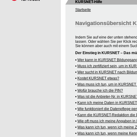
KURSNET-Hilfe
Startseite
Navigationsübersicht
Indem Sie auf eine der unten stehen
lassen. Oder wählen Sie per Klick re
Sie können aber auch mit einem Suc
Der Einstieg in KURSNET – Das mü
•
Wer kann in KURSNET Bildungsange
•
Muss ich zertifiziert sein, um in 
•
Wer sucht in KURSNET nach Bildu
•
Kostet KURSNET etwas?
•
Was muss ich tun, um in KURSNET B
•
Wofür brauche ich die PIN?
•
Was ist die Anbieter-Nr. in KURSN
•
Kann ich meine Daten in KURSNET o
•
Wie funktioniert die Datenpflege pe
•
Kann die KURSNET-Redaktion die 
•
Wie oft muss ich meine Angaben i
•
Was kann ich tun, wenn ich meine
•
Was kann ich tun, wenn meine Kenn