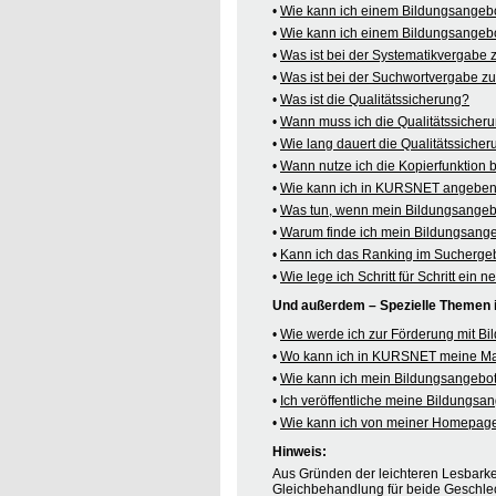
•
Wie kann ich einem Bildungsangeb
•
Wie kann ich einem Bildungsangebo
•
Was ist bei der Systematikvergabe
•
Was ist bei der Suchwortvergabe z
•
Was ist die Qualitätssicherung?
•
Wann muss ich die Qualitätssicher
•
Wie lang dauert die Qualitätssiche
•
Wann nutze ich die Kopierfunktion
•
Wie kann ich in KURSNET angeben,
•
Was tun, wenn mein Bildungsangeb
•
Warum finde ich mein Bildungsang
•
Kann ich das Ranking im Suchergeb
•
Wie lege ich Schritt für Schritt e
Und außerdem – Spezielle Themen
•
Wie werde ich zur Förderung mit B
•
Wo kann ich in KURSNET meine M
•
Wie kann ich mein Bildungsangebot
•
Ich veröffentliche meine Bildungs
•
Wie kann ich von meiner Homepag
Hinweis:
Aus Gründen der leichteren Lesbarkei
Gleichbehandlung für beide Geschlec