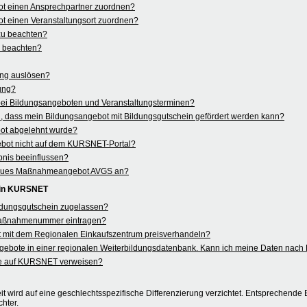
ot einen Ansprechpartner zuordnen?
t einen Veranstaltungsort zuordnen?
 zu beachten?
u beachten?
ung auslösen?
rung?
 bei Bildungsangeboten und Veranstaltungsterminen?
 dass mein Bildungsangebot mit Bildungsgutschein gefördert werden kann?
ot abgelehnt wurde?
ebot nicht auf dem KURSNET-Portal?
nis beeinflussen?
in neues Maßnahmeangebot AVGS an?
 in KURSNET
ildungsgutschein zugelassen?
aßnahmenummer eintragen?
 mit dem Regionalen Einkaufszentrum preisverhandeln?
angebote in einer regionalen Weiterbildungsdatenbank. Kann ich meine Daten na
e auf KURSNET verweisen?
t wird auf eine geschlechtsspezifische Differenzierung verzichtet. Entsprechende B
hter.