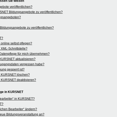
ssen Sie wissen
bote veröffentlichen?
KURSNET Bildungsangebote zu veröffentlichen?
ngsangeboten?
ildungsangebote zu veröffentlichen?
ET?
nline selbst pflegen?
r XML-Schnittstelle?
Datenpflege für mich übernehmen?
n KURSNET aktualisieren?
 Zugangsdaten vergessen habe?
ung gesperrt ist?
in KURSNET löschen?
in KURSNET deaktivieren?
lege in KURSNET
 Bearbeiter“ in KURSNET?
ET?
ichen Bearbeiter“ ändern?
e neue Bildungsveranstaltung an?