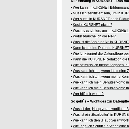
Der Einstieg in KURSNET – Das mü
•
Wer kann in KURSNET Bildungsange
•
Muss ich zertifiziert sein, um in 
•
Wer sucht in KURSNET nach Bildu
•
Kostet KURSNET etwas?
•
Was muss ich tun, um in KURSNET B
•
Wofür brauche ich die PIN?
•
Was ist die Anbieter-Nr. in KURSN
•
Kann ich meine Daten in KURSNET o
•
Wie funktioniert die Datenpflege pe
•
Kann die KURSNET-Redaktion die 
•
Wie oft muss ich meine Angaben i
•
Was kann ich tun, wenn ich meine
•
Was kann ich tun, wenn meine Kenn
•
Wie kann ich mein Benutzerkonto 
•
Wie kann ich mein Benutzerkonto 
•
Wer hilft mir weiter?
So geht`s – Wichtiges zur Datenpf
•
Was ist der „Hauptverantwortliche
•
Was ist ein „Bearbeiter“ in KURSN
•
Wie kann ich den „Hauptverantwortl
•
Wie lege ich Schritt für Schritt ein