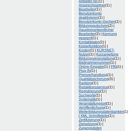
Anbieter-Nr.
(1) |
Ansprechpartner
(1) |
Bearbeiter
(1) |
Benutzerkonto
deaktivieren
(1) |
Benutzerkonto löschen
(1) |
Bildungsgutschein
(2) |
Hauptverantwortlicher
Bearbeiter
(2) |
Kennung
gesperrt
(1) |
Kontaktdaten
(1) |
Kopierfunktion
(1) |
Kosten
(1) |
KURSNET-
Nutzer
(1) |
Kurzanleitung
Bildungsveranstaltung
(1) |
Maßnahmenummer
(1) |
Online-Eingabe
(1) |
PIN
(1) |
Plug-IN
(1) |
Preisverhandlung
(1) |
Qualitätssicherung
(3) |
Ranking
(1) |
Redaktionsservice
(1) |
Registrierung
(1) |
Suchworte
(1) |
Systematik
(1) |
Veranstaltungsort
(1) |
Veröffentlichung
(1) |
Weiterbildungsdatenbanken
(1)
|
XML-Schnittstelle
(1) |
Zertifizierung
(1) |
Zielsetzung
(1) |
Zugangsdaten