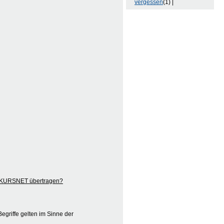
vergessen
(1) |
ch KURSNET übertragen?
egriffe gelten im Sinne der