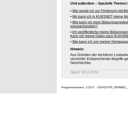
Und außerdem – Spezielle Themen
•
Wie werde ich zur Förderung mit B
•
Wo kann ich in KURSNET meine M
•
Wie kann ich mein Bildungsangebo
preisverhandeln?
•
Ich veröffentliche meine Bildungsa
Kann ich meine Daten nach KURSNE
•
Wie kann ich von meiner Homepag
Hinweis:
Aus Gründen der leichteren Lesbarkei
verzichtet. Entsprechende Begriffe g
Geschlechter.
Stand: 19.11.2018
Programmversion: 3.53.0 - O0V02YF5_PERM01_