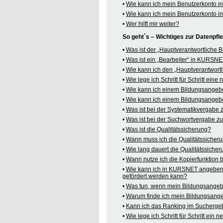
•
Wie kann ich mein Benutzerkonto 
•
Wie kann ich mein Benutzerkonto 
•
Wer hilft mir weiter?
So geht`s – Wichtiges zur Datenpf
•
Was ist der „Hauptverantwortliche
•
Was ist ein „Bearbeiter“ in KURSN
•
Wie kann ich den „Hauptverantwortl
•
Wie lege ich Schritt für Schritt ein
•
Wie kann ich einem Bildungsangeb
•
Wie kann ich einem Bildungsangebo
•
Was ist bei der Systematikvergabe
•
Was ist bei der Suchwortvergabe z
•
Was ist die Qualitätssicherung?
•
Wann muss ich die Qualitätssicher
•
Wie lang dauert die Qualitätssiche
•
Wann nutze ich die Kopierfunktion
•
Wie kann ich in KURSNET angeben,
gefördert werden kann?
•
Was tun, wenn mein Bildungsangeb
•
Warum finde ich mein Bildungsang
•
Kann ich das Ranking im Suchergeb
•
Wie lege ich Schritt für Schritt e