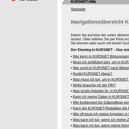
KURSNET-Hilfe
Startseite
Navigationsübersicht
Indem Sie auf eine der unten stehen
lassen. Oder wählen Sie per Klick re
Sie können aber auch mit einem Suc
Der Einstieg in KURSNET – Das mü
•
Wer kann in KURSNET Bildungsange
•
Muss ich zertifiziert sein, um in 
•
Wer sucht in KURSNET nach Bildu
•
Kostet KURSNET etwas?
•
Was muss ich tun, um in KURSNET B
•
Wofür brauche ich die PIN?
•
Was ist die Anbieter-Nr. in KURSN
•
Kann ich meine Daten in KURSNET o
•
Wie funktioniert die Datenpflege pe
•
Kann die KURSNET-Redaktion die 
•
Wie oft muss ich meine Angaben i
•
Was kann ich tun, wenn ich meine
•
Was kann ich tun, wenn meine Kenn