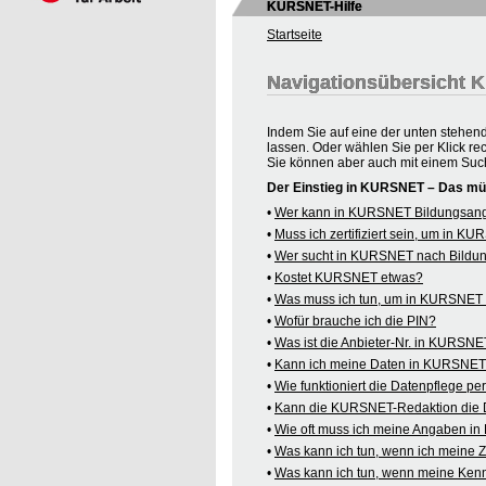
KURSNET-Hilfe
Startseite
Navigationsübersicht
Indem Sie auf eine der unten stehen
lassen. Oder wählen Sie per Klick re
Sie können aber auch mit einem Suc
Der Einstieg in KURSNET – Das mü
•
Wer kann in KURSNET Bildungsange
•
Muss ich zertifiziert sein, um in 
•
Wer sucht in KURSNET nach Bildu
•
Kostet KURSNET etwas?
•
Was muss ich tun, um in KURSNET B
•
Wofür brauche ich die PIN?
•
Was ist die Anbieter-Nr. in KURSN
•
Kann ich meine Daten in KURSNET o
•
Wie funktioniert die Datenpflege pe
•
Kann die KURSNET-Redaktion die 
•
Wie oft muss ich meine Angaben i
•
Was kann ich tun, wenn ich meine
•
Was kann ich tun, wenn meine Kenn