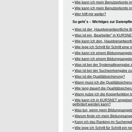
•
Wie kann ich mein Benutzerkonto 
•
Wie kann ich mein Benutzerkonto 
•
Wer hilft mir weiter?
So geht`s – Wichtiges zur Datenpf
•
Was ist der „Hauptverantwortliche
•
Was ist ein „Bearbeiter“ in KURSN
•
Wie kann ich den „Hauptverantwortl
•
Wie lege ich Schritt für Schritt ein
•
Wie kann ich einem Bildungsangeb
•
Wie kann ich einem Bildungsangebo
•
Was ist bei der Systematikvergabe
•
Was ist bei der Suchwortvergabe z
•
Was ist die Qualitätssicherung?
•
Wann muss ich die Qualitätssicher
•
Wie lang dauert die Qualitätssiche
•
Wann nutze ich die Kopierfunktion
•
Wie kann ich in KURSNET angeben,
gefördert werden kann?
•
Was tun, wenn mein Bildungsangeb
•
Warum finde ich mein Bildungsang
•
Kann ich das Ranking im Suchergeb
•
Wie lege ich Schritt für Schritt e