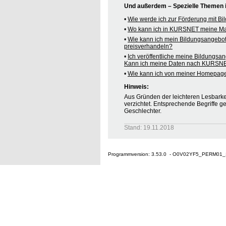
Und außerdem – Spezielle Themen
•
Wie werde ich zur Förderung mit B
•
Wo kann ich in KURSNET meine M
•
Wie kann ich mein Bildungsangebo
preisverhandeln?
•
Ich veröffentliche meine Bildungsa
Kann ich meine Daten nach KURSNE
•
Wie kann ich von meiner Homepag
Hinweis:
Aus Gründen der leichteren Lesbarkei
verzichtet. Entsprechende Begriffe g
Geschlechter.
Stand: 19.11.2018
Programmversion: 3.53.0 - O0V02YF5_PERM01_