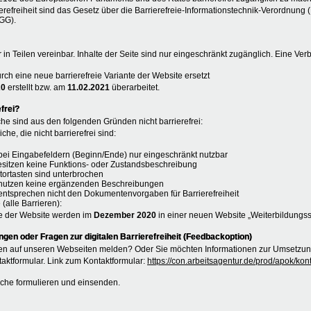
erefreiheit sind das Gesetz über die Barrierefreie-Informationstechnik-Verordnung 
GG).
r in Teilen vereinbar. Inhalte der Seite sind nur eingeschränkt zugänglich. Eine Ver
rch eine neue barrierefreie Variante der Website ersetzt
20
erstellt bzw. am
11.02.2021
überarbeitet.
frei?
he sind aus den folgenden Gründen nicht barrierefrei:
che, die nicht barrierefrei sind:
n bei Eingabefeldern (Beginn/Ende) nur eingeschränkt nutzbar
esitzen keine Funktions- oder Zustandsbeschreibung
atortasten sind unterbrochen
e nutzen keine ergänzenden Beschreibungen
entsprechen nicht den Dokumentenvorgaben für Barrierefreiheit
 (alle Barrieren):
e der Website werden im
Dezember 2020
in einer neuen Website „Weiterbildungs
en oder Fragen zur digitalen Barrierefreiheit (Feedbackoption)
n auf unseren Webseiten melden? Oder Sie möchten Informationen zur Umsetzung 
aktformular. Link zum Kontaktformular:
https://con.arbeitsagentur.de/prod/apok/ko
liche formulieren und einsenden.