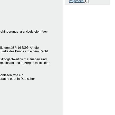
vergessen
(1) |
behinderungen/servicetelefon-fuer-
elle gemäß § 16 BGG. An die
 Stelle des Bundes in einem Recht
tmöglichkeit nicht zufrieden sind.
e gemeinsam und außergerichtlich eine
achlesen, wie ein
Sprache oder in Deutscher