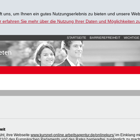
t uns, um Ihnen ein gutes Nutzungserlebnis zu bieten und unsere Web
r erfahren Sie mehr über die Nutzung Ihrer Daten und Möglichkeiten 
STARTSEITE
BARRIEREFREIHEIT
WICHTIGE
eten
heit
üht, ihre Webseite
www.kursnet-online.arbeitsagentur.de/onlinekurs/
im Einklang mi
2102 des Europäischen Parlaments und des Rates barrierefrei zugänglich zu mac