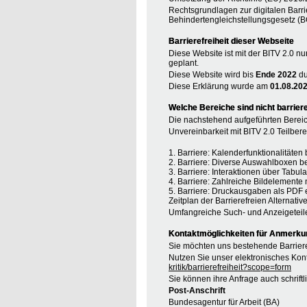
Rechtsgrundlagen zur digitalen Barri
Behindertengleichstellungsgesetz (B
Barrierefreiheit dieser Webseite
Diese Website ist mit der BITV 2.0 nu
geplant.
Diese Website wird bis
Ende 2022
du
Diese Erklärung wurde am
01.08.20
Welche Bereiche sind nicht barriere
Die nachstehend aufgeführten Bereic
Unvereinbarkeit mit BITV 2.0 Teilberei
1. Barriere: Kalenderfunktionalitäte
2. Barriere: Diverse Auswahlboxen b
3. Barriere: Interaktionen über Tabul
4. Barriere: Zahlreiche Bildelement
5. Barriere: Druckausgaben als PDF 
Zeitplan der Barrierefreien Alternative
Umfangreiche Such- und Anzeigeteil
Kontaktmöglichkeiten für Anmerkung
Sie möchten uns bestehende Barriere
Nutzen Sie unser elektronisches Kont
kritik/barrierefreiheit?scope=form
Sie können ihre Anfrage auch schrift
Post-Anschrift
Bundesagentur für Arbeit (BA)