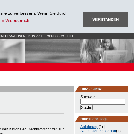
site zu verbessern. Wenn Sie durch
VERSTANDEN
zum Widerspruch.
 INFORMATIONEN
KONTAKT
IMPRESSUM
HILFE
Hilfe - Suche
Suchwort:
Hilfesuche Tags
Ablehnung
(1) |
t den nationalen Rechtsvorschriften zur
Aktualisierungsbedarf
(1) |
hen.