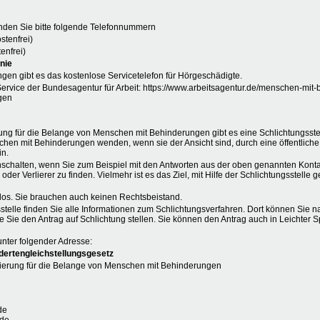
den Sie bitte folgende Telefonnummern
stenfrei)
enfrei)
nie
gen gibt es das kostenlose Servicetelefon für Hörgeschädigte.
ervice der Bundesagentur für Arbeit: https://www.arbeitsagentur.de/menschen-mit-
gen
ng für die Belange von Menschen mit Behinderungen gibt es eine Schlichtungsst
chen mit Behinderungen wenden, wenn sie der Ansicht sind, durch eine öffentliche
in.
nschalten, wenn Sie zum Beispiel mit den Antworten aus der oben genannten Kontak
der Verlierer zu finden. Vielmehr ist es das Ziel, mit Hilfe der Schlichtungsstell
nlos. Sie brauchen auch keinen Rechtsbeistand.
sstelle finden Sie alle Informationen zum Schlichtungsverfahren. Dort können Sie n
e Sie den Antrag auf Schlichtung stellen. Sie können den Antrag auch in Leichter 
unter folgender Adresse:
dertengleichstellungsgesetz
ierung für die Belange von Menschen mit Behinderungen
de
.de