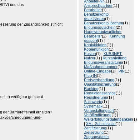
Anbieter-Nr.
(1) |
(BITV) und das
Ansprechpartner
(1) |
Bearbeiter
(1) |
Benutzerkonto
deaktivieren
(1) |
Benutzerkonto löschen
(1) |
besserung der Zugänglichkeit ist nicht
Bildungsgutschein
(2) |
Hauptverantwortlicher
Bearbeiter
(2) |
Kennung
gesperrt
(1) |
Kontaktdaten
(1) |
Kopierfunktion
(1) |
Kosten
(1) |
KURSNET-
Nutzer
(1) |
Kurzanleitung
Bildungsveranstaltung
(1) |
Maßnahmenummer
(1) |
Online-Eingabe
(1) |
PIN
(1) |
Plug-IN
(1) |
Preisverhandlung
(1) |
Qualitätssicherung
(3) |
Ranking
(1) |
Redaktionsservice
(1) |
suche) verfügbar gemacht.
Registrierung
(1) |
Suchworte
(1) |
Systematik
(1) |
Veranstaltungsort
(1) |
der Barrierefreiheit erhalten?
Veröffentlichung
(1) |
ntakt/de/anregungen-und-
Weiterbildungsdatenbanken
(1)
|
XML-Schnittstelle
(1) |
Zertifizierung
(1) |
Zielsetzung
(1) |
Zugangsdaten