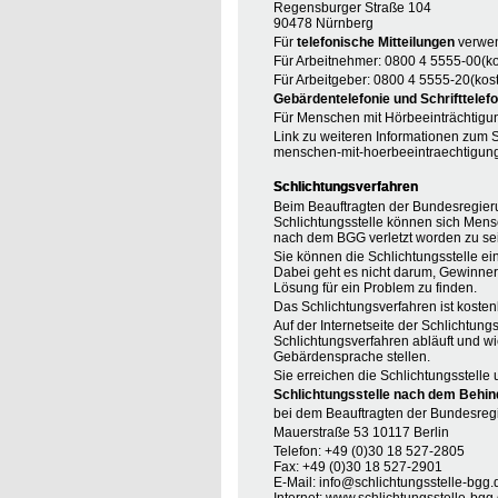
Regensburger Straße 104
90478 Nürnberg
Für
telefonische Mitteilungen
verwen
Für Arbeitnehmer: 0800 4 5555-00(ko
Für Arbeitgeber: 0800 4 5555-20(kost
Gebärdentelefonie und Schrifttelefo
Für Menschen mit Hörbeeinträchtigun
Link zu weiteren Informationen zum S
menschen-mit-hoerbeeintraechtigun
Schlichtungsverfahren
Beim Beauftragten der Bundesregieru
Schlichtungsstelle können sich Mens
nach dem BGG verletzt worden zu se
Sie können die Schlichtungsstelle ei
Dabei geht es nicht darum, Gewinner o
Lösung für ein Problem zu finden.
Das Schlichtungsverfahren ist koste
Auf der Internetseite der Schlichtung
Schlichtungsverfahren abläuft und wi
Gebärdensprache stellen.
Sie erreichen die Schlichtungsstelle 
Schlichtungsstelle nach dem Behin
bei dem Beauftragten der Bundesreg
Mauerstraße 53 10117 Berlin
Telefon: +49 (0)30 18 527-2805
Fax: +49 (0)30 18 527-2901
E-Mail: info@schlichtungsstelle-bgg.
Internet:
www.schlichtungsstelle-bgg